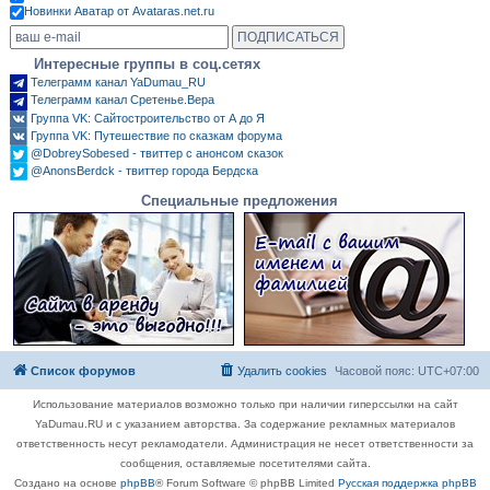
Новинки Аватар от Avataras.net.ru
Интересные группы в соц.сетях
Телеграмм канал YaDumau_RU
Телеграмм канал Сретенье.Вера
Группа VK: Сайтостроительство от А до Я
Группа VK: Путешествие по сказкам форума
@DobreySobesed - твиттер с анонсом сказок
@AnonsBerdck - твиттер города Бердска
Специальные предложения
Список форумов
Удалить cookies
Часовой пояс:
UTC+07:00
Использование материалов возможно только при наличии гиперссылки на сайт
YaDumau.RU и с указанием авторства. За содержание рекламных материалов
ответственность несут рекламодатели. Администрация не несет ответственности за
сообщения, оставляемые посетителями сайта.
Создано на основе
phpBB
® Forum Software © phpBB Limited
Русская поддержка phpBB