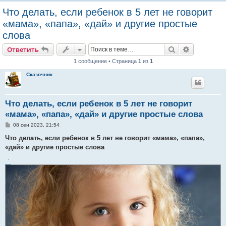
о
Что делать, если ребенок в 5 лет не говорит
и
«мама», «папа», «дай» и другие простые
с
слова
к
Поиск
Расширен
Ответить
1 сообщение • Страница
1
из
1
Сказочник
Что делать, если ребенок в 5 лет не говорит
«мама», «папа», «дай» и другие простые слова
С
08 сен 2023, 21:54
о
о
Что делать, если ребенок в 5 лет не говорит «мама», «папа»,
б
«дай» и другие простые слова
щ
е
.
н
и
е