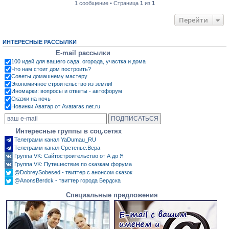
1 сообщение • Страница
1
из
1
Перейти
ИНТЕРЕСНЫЕ РАССЫЛКИ
E-mail рассылки
100 идей для вашего сада, огорода, участка и дома
Что нам стоит дом построить?
Советы домашнему мастеру
Экономичное строительство из земли!
Иномарки: вопросы и ответы - автофорум
Сказки на ночь
Новинки Аватар от Avataras.net.ru
Интересные группы в соц.сетях
Телеграмм канал YaDumau_RU
Телеграмм канал Сретенье.Вера
Группа VK: Сайтостроительство от А до Я
Группа VK: Путешествие по сказкам форума
@DobreySobesed - твиттер с анонсом сказок
@AnonsBerdck - твиттер города Бердска
Специальные предложения