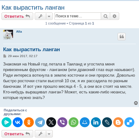
о
Как вырастить ланган
и
Поиск
Расширен
Ответить
с
1 сообщение • Страница
1
из
1
к
Alla
Как вырастить ланган
С
29 июн 2017, 02:17
о
о
Знакомая на Новый год летала в Таиланд и угостила меня
б
привезенным фруктом - ланганом (или драконий глаз еще называют).
щ
е
Ради интереса воткнула в землю косточки и они проросли. Довольно
н
быстро росточки стали высотой 10 см, я их рассадила по разным
и
е
баночкам. И вот уже прошло месяца 4 - 5, а они все стоят на месте.
Кто-нибудь выращивал ланган? Может, есть какие-либо нюансы,
которые нужно знать?
Поделиться с
друзьями:
Ответить