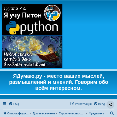
ЯДумаю.ру - место ваших мыслей,
размышлений и мнений. Говорим обо
всём интересном.
FAQ
Регистрация
Вход
П
Список форумов
Дом и все о нем
Строительство домов, гаражей, бань, дач и пр.
Фундамент