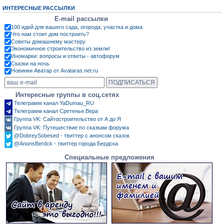
ИНТЕРЕСНЫЕ РАССЫЛКИ
E-mail рассылки
100 идей для вашего сада, огорода, участка и дома
Что нам стоит дом построить?
Советы домашнему мастеру
Экономичное строительство из земли!
Иномарки: вопросы и ответы - автофорум
Сказки на ночь
Новинки Аватар от Avataras.net.ru
Интересные группы в соц.сетях
Телеграмм канал YaDumau_RU
Телеграмм канал Сретенье.Вера
Группа VK: Сайтостроительство от А до Я
Группа VK: Путешествие по сказкам форума
@DobreySobesed - твиттер с анонсом сказок
@AnonsBerdck - твиттер города Бердска
Специальные предложения