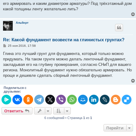
н
его армировать и каким диаметром арматуры? Под трёхэтажный дом
и
е
какой толщины ленту желательно лить?
Альберт
Re: Какой фундамент возвести на глинистых грунтах?
С
25 ноя 2016, 17:58
о
о
Глина это лучший грунт для фундамента, который только можно
б
придумать. На таком грунте можно делать ленточный фундамент,
щ
е
закладывая его на глубину промерзания, согласно СНиП для вашего
н
региона. Монолитный фундамент нужно обязательно армировать. Но
и
е
проще и дешевле сделать сборный ленточный фундамент.
Поделиться с
друзьями:
Ответить
6 сообщений • Страница
1
из
1
Перейти