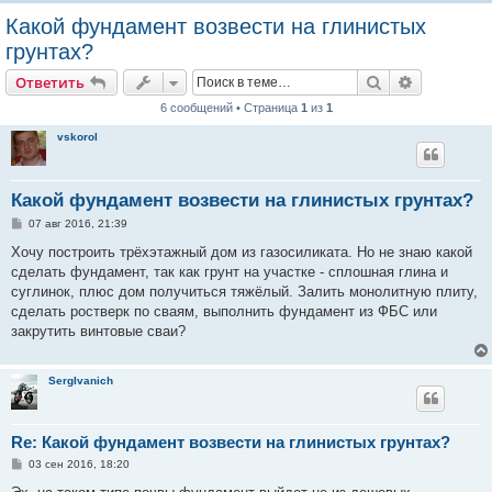
о
Какой фундамент возвести на глинистых
и
грунтах?
с
Поиск
Расширен
Ответить
к
6 сообщений • Страница
1
из
1
vskorol
Какой фундамент возвести на глинистых грунтах?
С
07 авг 2016, 21:39
о
о
Хочу построить трёхэтажный дом из газосиликата. Но не знаю какой
б
сделать фундамент, так как грунт на участке - сплошная глина и
щ
е
суглинок, плюс дом получиться тяжёлый. Залить монолитную плиту,
н
сделать ростверк по сваям, выполнить фундамент из ФБС или
и
е
закрутить винтовые сваи?
SergIvanich
Re: Какой фундамент возвести на глинистых грунтах?
С
03 сен 2016, 18:20
о
о