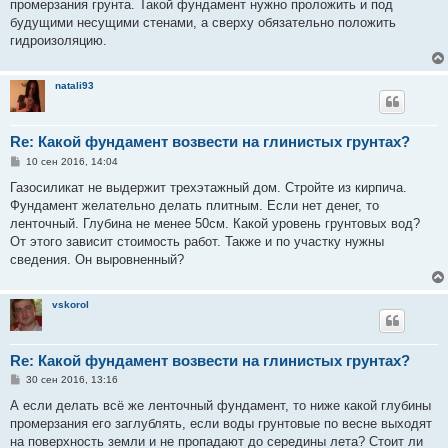
промерзания грунта. Такой фундамент нужно проложить и под
будущими несущими стенами, а сверху обязательно положить
гидроизоляцию.
natali93
Re: Какой фундамент возвести на глинистых грунтах?
С
10 сен 2016, 14:04
о
о
Газосиликат не выдержит трехэтажный дом. Стройте из кирпича.
б
Фундамент желательно делать плитным. Если нет денег, то
щ
е
ленточный. Глубина не менее 50см. Какой уровень грунтовых вод?
н
От этого зависит стоимость работ. Также и по участку нужны
и
е
сведения. Он выровненный?
vskorol
Re: Какой фундамент возвести на глинистых грунтах?
С
30 сен 2016, 13:16
о
о
А если делать всё же ленточный фундамент, то ниже какой глубины
б
промерзания его заглублять, если воды грунтовые по весне выходят
щ
е
на поверхность земли и не пропадают до середины лета? Стоит ли