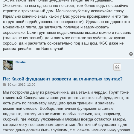
Эх, на таком типе почвы фундамент выйдет не из дешевых.
б
Экономить на нем однозначно не стоит, тем более ведь не сарайчик
щ
е
строите а трехэтажный дом. Мелкозаглубленку исключайте сразу.
н
Идеально конечно знать какой у Вас уровень промерзания и что там
и
е
с грунтовой водой( уровень от поверхности). Идеально но дорого это
монолитная плита, да заглубить получше и заармировать
хорошенько. Если грунтовые воды слишком высоко можно и на сваях
(только не винтовых!), да и опять же опятьже заглублять их нужно
хорошо, да и расчитать основательно под ваш дом. ФБС даже не
рассматривайте - не Ваш случай.
Natalia
Re: Какой фундамент возвести на глинистых грунтах?
С
10 сен 2016, 12:50
о
о
Мы построили дачу из ракушечника, два этажа и чердак. Грунт тоже
б
глинистый. Специалисты советуют делать ленточный фундамент, то
щ
е
есть рыть по периметру будущего дома траншеи, и заливать
н
цементной смесью. Вообще, ленточные фундаменты самые
и
е
надежные, потому что не имеют слабых звеньев, как, например,
сборный, где между уложенными блоками всегда остаются зазоры,
которые могут со временем сдвигаться. Ленточный фундамент для
такого дома должен быть глубоким, т.е. лежать намного нижу уровня