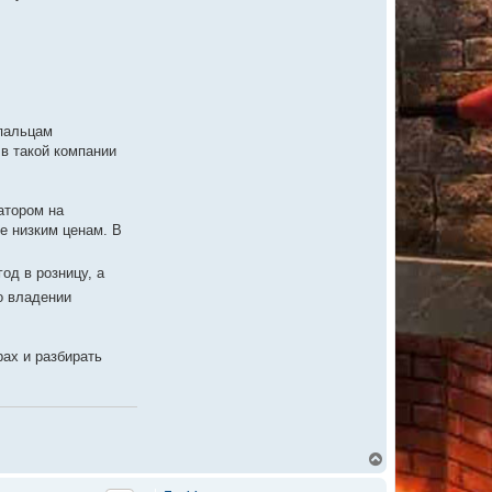
о
в
а
т
е
л
я
b
e
r
пальцам
d
c
 в такой компании
k
атором на
е низким ценам. В
од в розницу, а
о владении
рах и разбирать
В
е
р