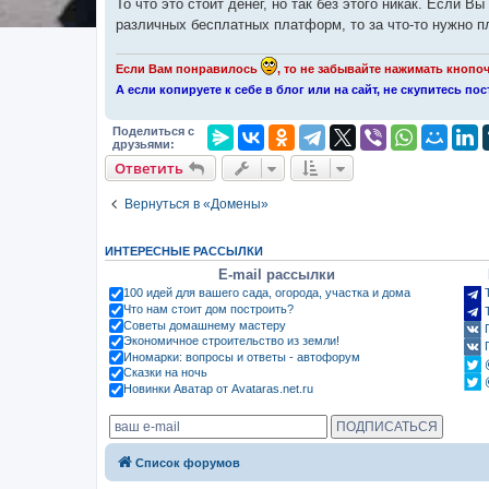
То что это стоит денег, но так без этого никак. Если 
различных бесплатных платформ, то за что-то нужно п
Если Вам понравилось
, то не забывайте нажимать кноп
А если копируете к себе в блог или на сайт, не скупитесь п
Поделиться с
друзьями:
Ответить
Вернуться в «Домены»
ИНТЕРЕСНЫЕ РАССЫЛКИ
E-mail рассылки
100 идей для вашего сада, огорода, участка и дома
Что нам стоит дом построить?
Советы домашнему мастеру
Экономичное строительство из земли!
Иномарки: вопросы и ответы - автофорум
Сказки на ночь
Новинки Аватар от Avataras.net.ru
Список форумов