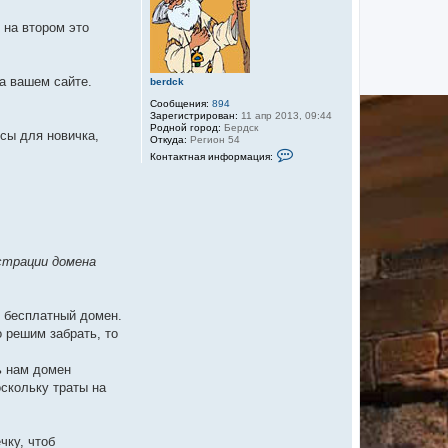
 на втором это
а вашем сайте.
berdck
Сообщения:
894
Зарегистрирован:
11 апр 2013, 09:44
Родной город:
Бердск
сы для новичка,
Откуда:
Регион 54
К
Контактная информация:
о
н
т
а
к
т
н
а
я
страции домена
и
н
ф
о
т бесплатный домен.
р
м
 решим забрать, то
а
ц
и
ь нам домен
я
оскольку траты на
п
о
л
ь
з
чку, чтоб