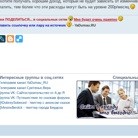
Вы хотите получать хороший доход, который не будет зависеть от изменчи
латить, тем более что эти расходы могут быть на уровне 200р/месяц
очки ПОДЕЛИТЬСЯ... в социальных сетях
Мне будет очень приятно
оставить ссылочку или пару на источник
- YaDumau.RU
Интересные группы в соц.сетях
Специальны
Телеграмм канал YaDumau_RU
Телеграмм канал Сретенье.Вера
Группа VK: Сайтостроительство от А до Я
Группа VK: Путешествие по сказкам форума
@DobreySobesed - твиттер с анонсом сказок
@AnonsBerdck - твиттер города Бердска