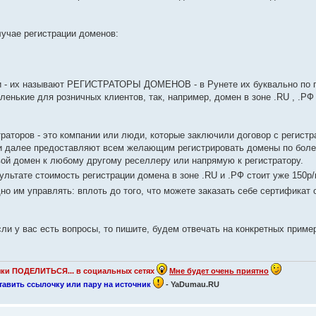
случае регистрации доменов:
сти - их называют РЕГИСТРАТОРЫ ДОМЕНОВ - в Рунете их буквально по 
енькие для розничных клиентов, так, например, домен в зоне .RU , .РФ
раторов - это компании или люди, которые заключили договор с регистр
и далее предоставляют всем желающим регистрировать домены по боле
вой домен к любому другому реселлеру или напрямую к регистратору.
зультате стоимость регистрации домена в зоне .RU и .РФ стоит уже 150р/г
о им управлять: вплоть до того, что можете заказать себе сертификат 
ли у вас есть вопросы, то пишите, будем отвечать на конкретных приме
очки ПОДЕЛИТЬСЯ... в социальных сетях
Мне будет очень приятно
оставить ссылочку или пару на источник
- YaDumau.RU