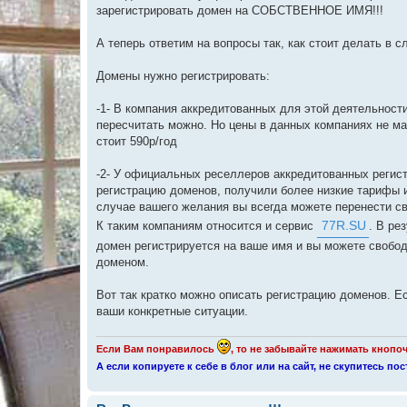
зарегистрировать домен на СОБСТВЕННОЕ ИМЯ!!!
А теперь ответим на вопросы так, как стоит делать в 
Домены нужно регистрировать:
-1- В компания аккредитованных для этой деятельно
пересчитать можно. Но цены в данных компаниях не мал
стоит 590р/год
-2- У официальных реселлеров аккредитованных регист
регистрацию доменов, получили более низкие тарифы 
случае вашего желания вы всегда можете перенести с
К таким компаниям относится и сервис
77R.SU
. В ре
домен регистрируется на ваше имя и вы можете свободн
доменом.
Вот так кратко можно описать регистрацию доменов. Ес
ваши конкретные ситуации.
Если Вам понравилось
, то не забывайте нажимать кноп
А если копируете к себе в блог или на сайт, не скупитесь п