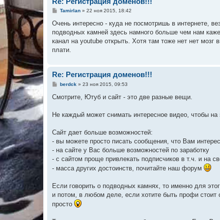
Re: Регистрация доменов!!!
С
Tamirlan
»
22 ноя 2015, 18:42
о
о
Очень интересно - куда не посмотришь в интернете, ве
б
подводных камней здесь намного больше чем нам кажет
щ
е
канал на youtube открыть. Хотя там тоже нет нет мозг 
н
плати.
и
е
Re: Регистрация доменов!!!
С
berdck
»
23 ноя 2015, 09:53
о
о
Смотрите, Ютуб и сайт - это две разные вещи.
б
щ
е
Не каждый может снимать интересное видео, чтобы на э
н
и
е
Сайт дает больше возможностей:
- вы можете просто писать сообщения, что Вам интересн
- на сайте у Вас больше возможностей по заработку
- с сайтом проще привлекать подписчиков в т.ч. и на с
- масса других достоинств, почитайте наш форум
Если говорить о подводных камнях, то именно для этог
и потом, в любом деле, если хотите быть профи стоит 
просто