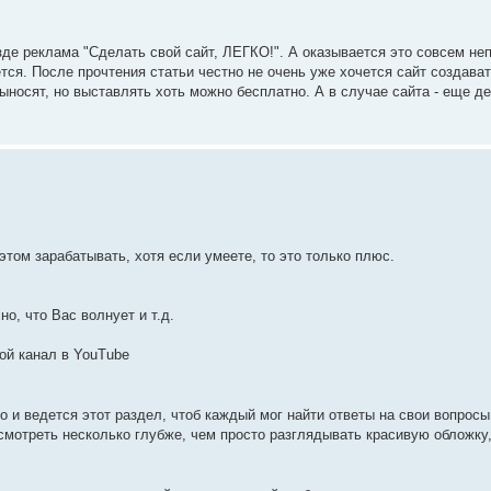
зде реклама "Сделать свой сайт, ЛЕГКО!". А оказывается это совсем не
ся. После прочтения статьи честно не очень уже хочется сайт создава
выносят, но выставлять хоть можно бесплатно. А в случае сайта - еще де
том зарабатывать, хотя если умеете, то это только плюс.
о, что Вас волнует и т.д.
вой канал в YouTube
о и ведется этот раздел, чтоб каждый мог найти ответы на свои вопросы 
смотреть несколько глубже, чем просто разглядывать красивую обложку,