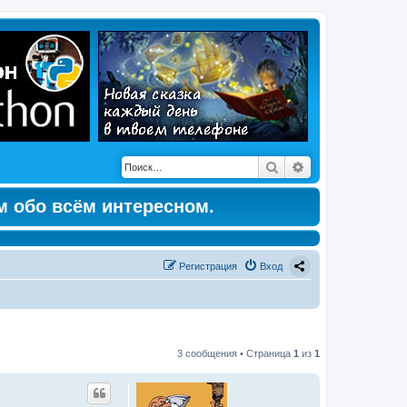
Поиск
Расширенный по
м обо всём интересном.
Регистрация
Вход
3 сообщения • Страница
1
из
1