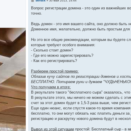
С
berdck
»
30 май 2013, 14:44
о
о
Вопрос регистрации домена - это один из важнейших во
б
точно.
щ
е
н
Ведь домен - это имя вашего сайта, оно должно быть 
и
е
Доменное имя, желательно, должно быть простым для 
Но это все общие рекомендации, которым вы будете сл
которые требуют особого внимания:
- Сколько стоит домен?
- Где его можно зарегистрировать?
- Как его регистрировать?
Разберем простой пример:
Облазив кучу сайтов по регистрации доменов и хост
БЕСПЛАТНО. Потираем руки и думаем "ЧУДЬНЕНЬКО!!!
Что получаем в итоге:
В результате такого "бесплатного сыра" оказалось, чт
В результате этого, мы ничего не можем сделать с эт
счет за этот домен будет в 1,5-3 раза выше, чем реги
Еще один нюанс, если спустя какое-то время компания
бесплатно, то они могут обязать нас платить деньги за
регистрацию и раскрутку нового домена будут в нескол
Вывод из этой ситуации
простой: Бесплатный сыр - в м