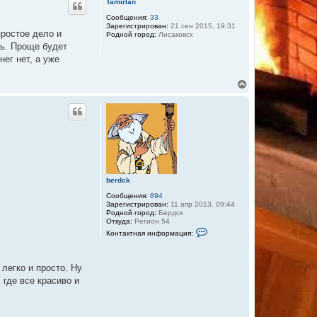
Tamirlan
н
у
Сообщения:
33
Зарегистрирован:
21 сен 2015, 19:31
т
простое дело и
Родной город:
Лисаковск
ь
ть. Проще будет
с
я
нег нет, а уже
к
н
В
а
е
ч
р
а
н
л
у
у
т
ь
с
я
к
berdck
н
а
Сообщения:
894
ч
Зарегистрирован:
11 апр 2013, 09:44
а
Родной город:
Бердск
Откуда:
Регион 54
л
К
у
Контактная информация:
о
н
т
а
легко и просто. Ну
к
 где все красиво и
т
н
а
я
и