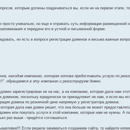
просов, которым должны озадачиваться вы, если не на первом этапе, то
не просто уникально, но еще и отражать суть информации размещенной н
запоминания и передачи его в устной и письменной форме.
едовать, но есть в вопросе регистрации доменов и весьма важные вопро
инга, находим компанию, которая готова предоставить услуги по реги
". обращаемся в эту компанию и регистрируем домен.
о домен зарегистрирован не на нас, а на компанию, которая дала нам это
им доменом, поскольку юридически он принадлежит не нам, и если мы его
страция домена по розничной цене напрямую у регистратора домена.
 которая дала нам домен решит, что она больше не может предоставлят
 домен или покупать услуги в этой компании, которые нам не нужны. А п
ько раз выше - придётся соглашаться.
ышеловке!!! Если решили заниматься созданием сайта, то найдите копее