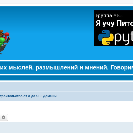
их мыслей, размышлений и мнений. Говори
троительство от А до Я
Домены
оиск
Расширенный поиск