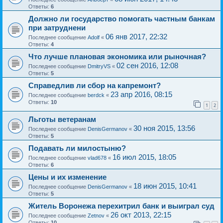
Ответы:
6
Должно ли государство помогать частным банкам
при затруднени
06 янв 2017, 22:32
Последнее сообщение
Adolf
«
Ответы:
4
Что лучше плановая экономика или рыночная?
02 сен 2016, 12:08
Последнее сообщение
DmitryVS
«
Ответы:
5
Справедлив ли сбор на капремонт?
23 апр 2016, 08:15
Последнее сообщение
berdck
«
Ответы:
10
1
2
Льготы ветеранам
30 ноя 2015, 13:56
Последнее сообщение
DenisGermanov
«
Ответы:
5
Подавать ли милостыню?
16 июл 2015, 18:05
Последнее сообщение
vlad678
«
Ответы:
6
Цены и их изменение
18 июн 2015, 10:41
Последнее сообщение
DenisGermanov
«
Ответы:
5
Житель Воронежа перехитрил банк и выиграл суд
26 окт 2013, 22:15
Последнее сообщение
Zetnov
«
Ответы:
10