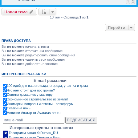
1
2
Новая тема
13 тем • Страница
1
из
1
Перейти
ПРАВА ДОСТУПА
Вы
не можете
начинать темы
Вы
не можете
отвечать на сообщения
Вы
не можете
редактировать свои сообщения
Вы
не можете
удалять свои сообщения
Вы
не можете
добавлять вложения
ИНТЕРЕСНЫЕ РАССЫЛКИ
E-mail рассылки
100 идей для вашего сада, огорода, участка и дома
Что нам стоит дом построить?
Советы домашнему мастеру
Экономичное строительство из земли!
Иномарки: вопросы и ответы - автофорум
Сказки на ночь
Новинки Аватар от Avataras.net.ru
Интересные группы в соц.сетях
Телеграмм канал YaDumau_RU
Телеграмм канал Сретенье.Вера