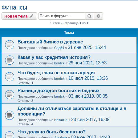
о
Финансы
и
Поиск
Расширенный пои
Новая тема
с
13 тем • Страница
1
из
1
к
Темы
Выгодный бизнес в деревне
31 янв 2025, 15:44
Последнее сообщение
Сад54
«
Какая у вас кредитная история?
29 ноя 2021, 13:53
Последнее сообщение
berdck
«
Что будет, если не платить кредит
10 июл 2019, 13:36
Последнее сообщение
berdck
«
Ответы:
1
Разница доходов богатых и бедных
03 июн 2019, 00:05
Последнее сообщение
berdck
«
Ответы:
8
Должны ли отличаться зарплаты в столице и в
провинции?
23 сен 2017, 16:08
Последнее сообщение
Наталья
«
Ответы:
4
Что должно быть бесплатно?
08 июн 2017, 14:43
Последнее сообщение
Альберт
«