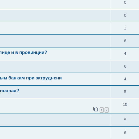
0
0
1
8
лице и в провинции?
4
6
ным банкам при затруднени
4
ыночная?
5
10
1
2
5
6