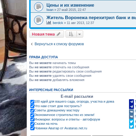
Цены и их изменение
Iwan
»
27 май 2015, 22:47
Житель Воронежа перехитрил банк и в
berdck
»
11 авг 2013, 12:37
Новая тема
Вернуться к списку форумов
ПРАВА ДОСТУПА
Вы
не можете
начинать темы
Вы
не можете
отвечать на сообщения
Вы
не можете
редактировать свои сообщения
Вы
не можете
удалять свои сообщения
Вы
не можете
добавлять вложения
ИНТЕРЕСНЫЕ РАССЫЛКИ
E-mail рассылки
100 идей для вашего сада, огорода, участка и дома
Что нам стоит дом построить?
Советы домашнему мастеру
Экономичное строительство из земли!
Иномарки: вопросы и ответы - автофорум
Сказки на ночь
Новинки Аватар от Avataras.net.ru