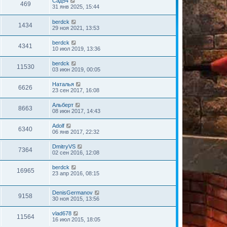
Сад54
469
31 янв 2025, 15:44
berdck
1434
29 ноя 2021, 13:53
berdck
4341
10 июл 2019, 13:36
berdck
11530
03 июн 2019, 00:05
Наталья
6626
23 сен 2017, 16:08
Альберт
8663
08 июн 2017, 14:43
Adolf
6340
06 янв 2017, 22:32
DmitryVS
7364
02 сен 2016, 12:08
berdck
16965
23 апр 2016, 08:15
DenisGermanov
9158
30 ноя 2015, 13:56
vlad678
11564
16 июл 2015, 18:05