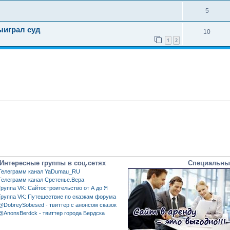
5
ыиграл суд
10
1
2
Интересные группы в соц.сетях
Специальны
Телеграмм канал YaDumau_RU
Телеграмм канал Сретенье.Вера
Группа VK: Сайтостроительство от А до Я
Группа VK: Путешествие по сказкам форума
@DobreySobesed - твиттер с анонсом сказок
@AnonsBerdck - твиттер города Бердска