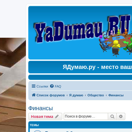
ЯДумаю.ру - место ваш
Ссылки
FAQ
Список форумов
Я думаю
Общество
Финансы
Финансы
Поиск
Рас
Новая тема
ТЕМЫ