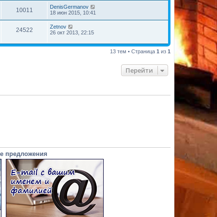
DenisGermanov
10011
18 июн 2015, 10:41
Zetnov
24522
26 окт 2013, 22:15
13 тем • Страница
1
из
1
Перейти
е предложения