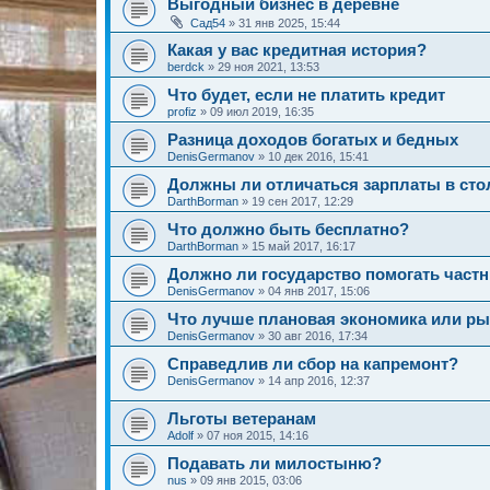
Выгодный бизнес в деревне
Сад54
»
31 янв 2025, 15:44
Какая у вас кредитная история?
berdck
»
29 ноя 2021, 13:53
Что будет, если не платить кредит
profiz
»
09 июл 2019, 16:35
Разница доходов богатых и бедных
DenisGermanov
»
10 дек 2016, 15:41
Должны ли отличаться зарплаты в сто
DarthBorman
»
19 сен 2017, 12:29
Что должно быть бесплатно?
DarthBorman
»
15 май 2017, 16:17
Должно ли государство помогать част
DenisGermanov
»
04 янв 2017, 15:06
Что лучше плановая экономика или р
DenisGermanov
»
30 авг 2016, 17:34
Справедлив ли сбор на капремонт?
DenisGermanov
»
14 апр 2016, 12:37
Льготы ветеранам
Adolf
»
07 ноя 2015, 14:16
Подавать ли милостыню?
nus
»
09 янв 2015, 03:06