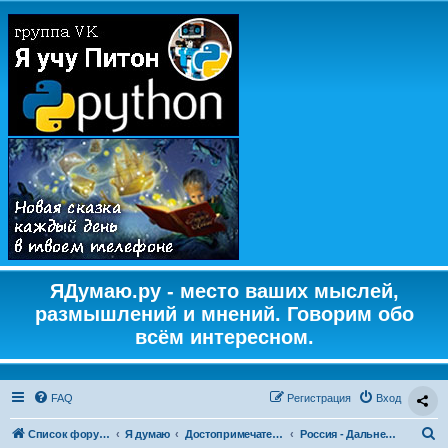
ЯДумаю.ру - место ваших мыслей,
размышлений и мнений. Говорим обо
всём интересном.
FAQ
Регистрация
Вход
П
Список форумов
Я думаю
Достопримечательности
Россия - Дальневосточный федеральный округ