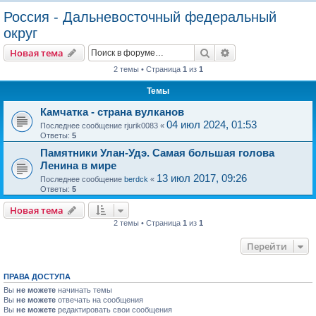
о
Россия - Дальневосточный федеральный
и
округ
с
Поиск
Расширенный пои
Новая тема
к
2 темы • Страница
1
из
1
Темы
Камчатка - страна вулканов
04 июл 2024, 01:53
Последнее сообщение
rjurik0083
«
Ответы:
5
Памятники Улан-Удэ. Самая большая голова
Ленина в мире
13 июл 2017, 09:26
Последнее сообщение
berdck
«
Ответы:
5
Новая тема
2 темы • Страница
1
из
1
Перейти
ПРАВА ДОСТУПА
Вы
не можете
начинать темы
Вы
не можете
отвечать на сообщения
Вы
не можете
редактировать свои сообщения