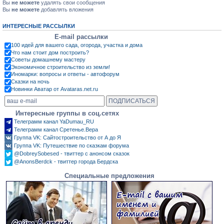
Вы
не можете
удалять свои сообщения
Вы
не можете
добавлять вложения
ИНТЕРЕСНЫЕ РАССЫЛКИ
E-mail рассылки
100 идей для вашего сада, огорода, участка и дома
Что нам стоит дом построить?
Советы домашнему мастеру
Экономичное строительство из земли!
Иномарки: вопросы и ответы - автофорум
Сказки на ночь
Новинки Аватар от Avataras.net.ru
Интересные группы в соц.сетях
Телеграмм канал YaDumau_RU
Телеграмм канал Сретенье.Вера
Группа VK: Сайтостроительство от А до Я
Группа VK: Путешествие по сказкам форума
@DobreySobesed - твиттер с анонсом сказок
@AnonsBerdck - твиттер города Бердска
Специальные предложения