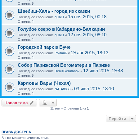
Ответы:
5
Швебиш-Халь - город из сказки
15 ноя 2015, 00:18
Последнее сообщение
gula11
«
Ответы:
4
Голубое озеро в Кабардино-Балкарии
12 ноя 2015, 08:10
Последнее сообщение
gula11
«
Ответы:
4
Городской парк в Буче
19 авг 2015, 18:13
Последнее сообщение
РоманБ
«
Ответы:
4
Собор Парижской Богоматери в Париже
12 июл 2015, 19:48
Последнее сообщение
DenisGermanov
«
Ответы:
5
Карловы Вары (Чехия)
03 июл 2015, 18:10
Последнее сообщение
NATA8888
«
Ответы:
4
Новая тема
11 тем • Страница
1
из
1
Перейти
ПРАВА ДОСТУПА
Вы
не можете
начинать темы