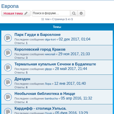
о
Европа
и
Поиск
Расширенный пои
Новая тема
с
11 тем • Страница
1
из
1
к
Темы
Парк Гауди в Барселоне
02 дек 2017, 01:04
Последнее сообщение
olga-kort
«
Ответы:
1
Королевский город Краков
29 ноя 2017, 21:33
Последнее сообщение
николай
«
Ответы:
3
Термальная купальня Сечени в Будапеште
28 май 2017, 21:44
Последнее сообщение
glippp
«
Ответы:
5
Дрезден
12 янв 2017, 01:40
Последнее сообщение
Лора
«
Ответы:
6
Необычная библиотека в Ницце
05 апр 2016, 11:32
Последнее сообщение
bambucha
«
Ответы:
4
Кардифф - столица Уэльса.
05 фев 2016, 13:29
Последнее сообщение
Osvin
«