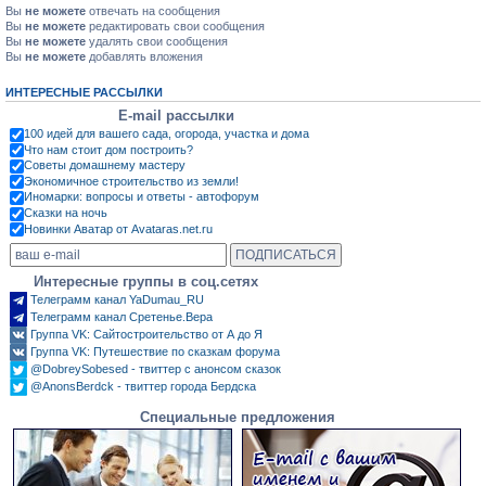
Вы
не можете
отвечать на сообщения
Вы
не можете
редактировать свои сообщения
Вы
не можете
удалять свои сообщения
Вы
не можете
добавлять вложения
ИНТЕРЕСНЫЕ РАССЫЛКИ
E-mail рассылки
100 идей для вашего сада, огорода, участка и дома
Что нам стоит дом построить?
Советы домашнему мастеру
Экономичное строительство из земли!
Иномарки: вопросы и ответы - автофорум
Сказки на ночь
Новинки Аватар от Avataras.net.ru
Интересные группы в соц.сетях
Телеграмм канал YaDumau_RU
Телеграмм канал Сретенье.Вера
Группа VK: Сайтостроительство от А до Я
Группа VK: Путешествие по сказкам форума
@DobreySobesed - твиттер с анонсом сказок
@AnonsBerdck - твиттер города Бердска
Специальные предложения