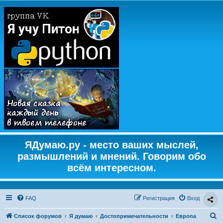
ЯДумаю.ру - место ваших мыслей,
размышлений и мнений. Говорим обо
всём интересном.
FAQ
Регистрация
Вход
П
Список форумов
Я думаю
Достопримечательности
Европа