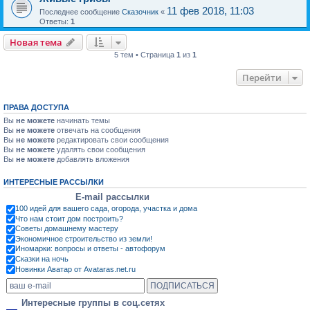
11 фев 2018, 11:03
Последнее сообщение
Сказочник
«
Ответы:
1
Новая тема
5 тем • Страница
1
из
1
Перейти
ПРАВА ДОСТУПА
Вы
не можете
начинать темы
Вы
не можете
отвечать на сообщения
Вы
не можете
редактировать свои сообщения
Вы
не можете
удалять свои сообщения
Вы
не можете
добавлять вложения
ИНТЕРЕСНЫЕ РАССЫЛКИ
E-mail рассылки
100 идей для вашего сада, огорода, участка и дома
Что нам стоит дом построить?
Советы домашнему мастеру
Экономичное строительство из земли!
Иномарки: вопросы и ответы - автофорум
Сказки на ночь
Новинки Аватар от Avataras.net.ru
Интересные группы в соц.сетях