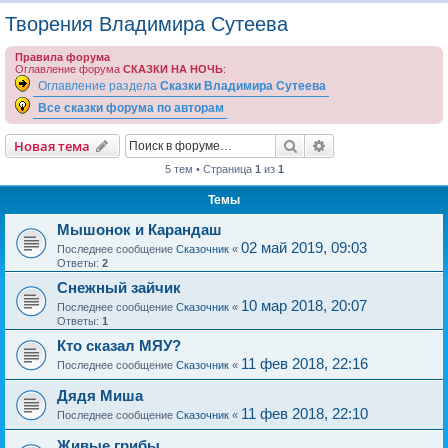
о
Творения Владимира Сутеева
и
Правила форума
с
Оглавление форума
СКАЗКИ НА НОЧЬ
:
к
Оглавление раздела
Сказки Владимира Сутеева
Все сказки форума по авторам
Поиск
Расширенный пои
Новая тема
5 тем • Страница
1
из
1
Темы
Мышонок и Карандаш
02 май 2019, 09:03
Последнее сообщение
Сказочник
«
Ответы:
2
Снежный зайчик
10 мар 2018, 20:07
Последнее сообщение
Сказочник
«
Ответы:
1
Кто сказал МЯУ?
11 фев 2018, 22:16
Последнее сообщение
Сказочник
«
Дядя Миша
11 фев 2018, 22:10
Последнее сообщение
Сказочник
«
Живые грибы