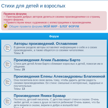
о
Стихи для детей и взрослых
и
Правила форума
с
-- Приглашаем добрых авторов делиться своими произведениями со страниц
нашего форума.
к
-- Приветствуем юных художников с иллюстрациями к произведениям.
Общие правила форума
МОЙ МИР - БЛОГ ФОРУМ
Форум
Авторы произведений. Оглавление
В данном разделе авторы оставляют информацию о себе и о своих
произведениях, а также общются со своими читателями.
Темы:
6
Произведения Агнии Львовны Барто
Стихи для детей Агнии Барто сближают взрослых и детей, помогая им в
общении.
Темы:
29
Произведения Елены Александровны Благининой
Она посвятила всю свою жизнь тому, чтобы дарить детям радость
своими произведениями. Ее стихи: смешные и интересные, задорные и
поучительные.
Темы:
13
Произведения Яники Бравар
Поэтесса, детский писатель. С детства пишет стихи и сказки. Очень
любит детей, и сама в душе остается ребенком! Очень важно, что бы
дети верили в сказки, верили в добро и волшебство!