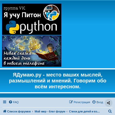
ЯДумаю.ру - место ваших мыслей,
размышлений и мнений. Говорим обо
всём интересном.
FAQ
Регистрация
Вход
П
Список форумов
Мой мир - блог форум
Стихи для детей и взрослых