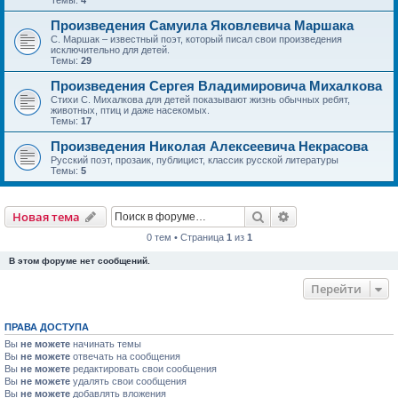
Темы:
4
Произведения Самуила Яковлевича Маршака
С. Маршак – известный поэт, который писал свои произведения
исключительно для детей.
Темы:
29
Произведения Сергея Владимировича Михалкова
Стихи С. Михалкова для детей показывают жизнь обычных ребят,
животных, птиц и даже насекомых.
Темы:
17
Произведения Николая Алексеевича Некрасова
Русский поэт, прозаик, публицист, классик русской литературы
Темы:
5
Поиск
Расширенный пои
Новая тема
0 тем • Страница
1
из
1
В этом форуме нет сообщений.
Перейти
ПРАВА ДОСТУПА
Вы
не можете
начинать темы
Вы
не можете
отвечать на сообщения
Вы
не можете
редактировать свои сообщения
Вы
не можете
удалять свои сообщения
Вы
не можете
добавлять вложения