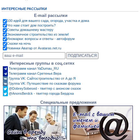
ИНТЕРЕСНЫЕ РАССЫЛКИ
E-mail рассылки
100 идей для вашего сада, огорода, участка и дома
Что нам стоит дом построить?
Советы домашнему мастеру
Экономичное строительство из земли!
Иномарки: вопросы и ответы - автофорум
Сказки на ночь
Новинки Аватар от Avataras.net.ru
Интересные группы в соц.сетях
Телеграмм канал YaDumau_RU
Телеграмм канал Сретенье.Вера
Группа VK: Сайтостроительство от А до Я
Группа VK: Путешествие по сказкам форума
@DobreySobesed - твиттер с анонсом сказок
@AnonsBerdck - твиттер города Бердска
Специальные предложения