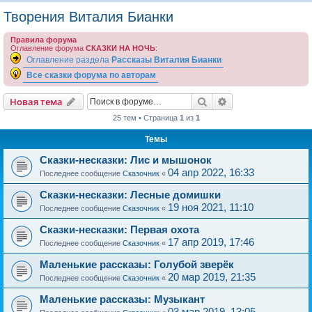
о
Творения Виталия Бианки
и
Правила форума
с
Оглавление форума
СКАЗКИ НА НОЧЬ
:
к
Оглавление раздела
Рассказы Виталия Бианки
Все сказки форума по авторам
Поиск
Расширенный пои
Новая тема
25 тем • Страница
1
из
1
Темы
Сказки-несказки: Лис и мышонок
04 апр 2022, 16:33
Последнее сообщение
Сказочник
«
Сказки-несказки: Лесные домишки
19 ноя 2021, 11:10
Последнее сообщение
Сказочник
«
Сказки-несказки: Первая охота
17 апр 2019, 17:46
Последнее сообщение
Сказочник
«
Маленькие рассказы: Голубой зверёк
20 мар 2019, 21:35
Последнее сообщение
Сказочник
«
Маленькие рассказы: Музыкант
03 мар 2019, 13:05