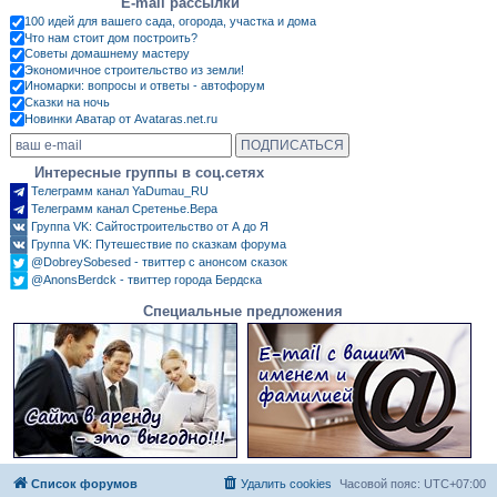
E-mail рассылки
100 идей для вашего сада, огорода, участка и дома
Что нам стоит дом построить?
Советы домашнему мастеру
Экономичное строительство из земли!
Иномарки: вопросы и ответы - автофорум
Сказки на ночь
Новинки Аватар от Avataras.net.ru
Интересные группы в соц.сетях
Телеграмм канал YaDumau_RU
Телеграмм канал Сретенье.Вера
Группа VK: Сайтостроительство от А до Я
Группа VK: Путешествие по сказкам форума
@DobreySobesed - твиттер с анонсом сказок
@AnonsBerdck - твиттер города Бердска
Специальные предложения
Список форумов
Удалить cookies
Часовой пояс:
UTC+07:00