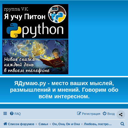
ЯДумаю.ру - место ваших мыслей,
размышлений и мнений. Говорим обо
всём интересном.
FAQ
Регистрация
Вход
П
Список форумов
Семья
Он, Она, Он и Она
Любовь, построение отношений