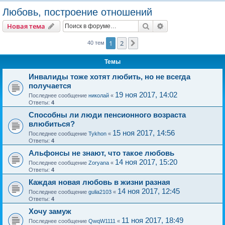
о
Любовь, построение отношений
и
Поиск
Расширенный пои
Новая тема
с
к
1
2
След.
40 тем
Темы
Инвалиды тоже хотят любить, но не всегда
получается
19 ноя 2017, 14:02
Последнее сообщение
николай
«
Ответы:
4
Способны ли люди пенсионного возраста
влюбиться?
15 ноя 2017, 14:56
Последнее сообщение
Tykhon
«
Ответы:
4
Альфонсы не знают, что такое любовь
14 ноя 2017, 15:20
Последнее сообщение
Zoryana
«
Ответы:
4
Каждая новая любовь в жизни разная
14 ноя 2017, 12:45
Последнее сообщение
gulia2103
«
Ответы:
4
Хочу замуж
11 ноя 2017, 18:49
Последнее сообщение
QwqW1111
«