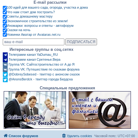
E-mail рассылки
100 идей для вашего сада, огорода, участка и дома
Что нам стоит дом построить?
Советы домашнему мастеру
Экономичное строительство из земли!
Иномарки: вопросы и ответы - автофорум
Сказки на ночь
Новинки Аватар от Avataras.net.ru
Интересные группы в соц.сетях
Телеграмм канал YaDumau_RU
Телеграмм канал Сретенье.Вера
Группа VK: Сайтостроительство от А до Я
Группа VK: Путешествие по сказкам форума
@DobreySobesed - твиттер с анонсом сказок
@AnonsBerdck - твиттер города Бердска
Специальные предложения
Список форумов
Удалить cookies
Часовой пояс:
UTC+07:00