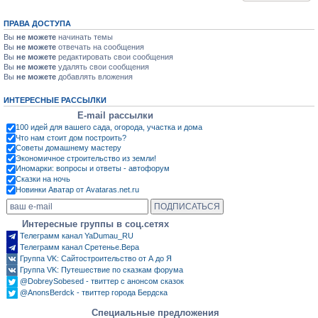
ПРАВА ДОСТУПА
Вы
не можете
начинать темы
Вы
не можете
отвечать на сообщения
Вы
не можете
редактировать свои сообщения
Вы
не можете
удалять свои сообщения
Вы
не можете
добавлять вложения
ИНТЕРЕСНЫЕ РАССЫЛКИ
E-mail рассылки
100 идей для вашего сада, огорода, участка и дома
Что нам стоит дом построить?
Советы домашнему мастеру
Экономичное строительство из земли!
Иномарки: вопросы и ответы - автофорум
Сказки на ночь
Новинки Аватар от Avataras.net.ru
Интересные группы в соц.сетях
Телеграмм канал YaDumau_RU
Телеграмм канал Сретенье.Вера
Группа VK: Сайтостроительство от А до Я
Группа VK: Путешествие по сказкам форума
@DobreySobesed - твиттер с анонсом сказок
@AnonsBerdck - твиттер города Бердска
Специальные предложения