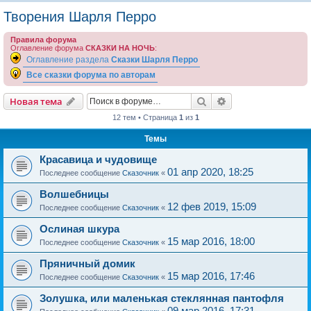
о
Творения Шарля Перро
и
Правила форума
с
Оглавление форума
СКАЗКИ НА НОЧЬ
:
к
Оглавление раздела
Сказки Шарля Перро
Все сказки форума по авторам
Поиск
Расширенный пои
Новая тема
12 тем • Страница
1
из
1
Темы
Красавица и чудовище
01 апр 2020, 18:25
Последнее сообщение
Сказочник
«
Волшебницы
12 фев 2019, 15:09
Последнее сообщение
Сказочник
«
Ослиная шкура
15 мар 2016, 18:00
Последнее сообщение
Сказочник
«
Пряничный домик
15 мар 2016, 17:46
Последнее сообщение
Сказочник
«
Золушка, или маленькая стеклянная пантофля
09 мар 2016, 17:31