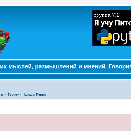
их мыслей, размышлений и мнений. Говори
чь
Творения Шарля Перро