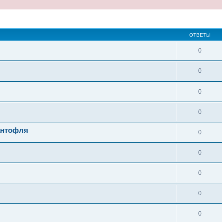
ширенный поиск
ОТВЕТЫ
0
0
0
0
антофля
0
0
0
0
0