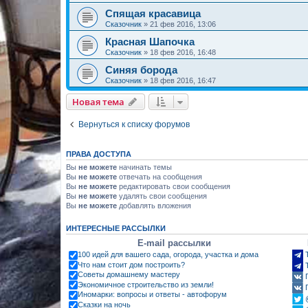
Спящая красавица
Сказочник
»
21 фев 2016, 13:06
Красная Шапочка
Сказочник
»
18 фев 2016, 16:48
Синяя борода
Сказочник
»
18 фев 2016, 16:47
Новая тема
Вернуться к списку форумов
ПРАВА ДОСТУПА
Вы
не можете
начинать темы
Вы
не можете
отвечать на сообщения
Вы
не можете
редактировать свои сообщения
Вы
не можете
удалять свои сообщения
Вы
не можете
добавлять вложения
ИНТЕРЕСНЫЕ РАССЫЛКИ
E-mail рассылки
100 идей для вашего сада, огорода, участка и дома
Что нам стоит дом построить?
Советы домашнему мастеру
Экономичное строительство из земли!
Иномарки: вопросы и ответы - автофорум
Сказки на ночь