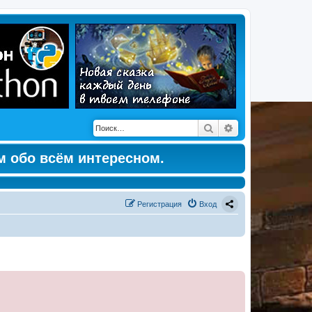
Поиск
Расширенный по
м обо всём интересном.
Регистрация
Вход