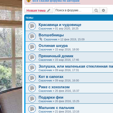
Все сказки форума по авторам
Поиск
Рас
Новая тема
ТЕМЫ
Красавица и чудовище
Сказочник
»
01 апр 2020, 18:25
Волшебницы
Сказочник
»
12 фев 2019, 15:09
Ослиная шкура
Сказочник
»
15 мар 2016, 18:00
Пряничный домик
Сказочник
»
15 мар 2016, 17:46
Золушка, или маленькая стеклянная п
Сказочник
»
09 мар 2016, 17:31
Кот в сапогах
Сказочник
»
09 мар 2016, 16:00
Рике с хохолком
Сказочник
»
26 фев 2016, 15:37
Подарки феи
Сказочник
»
26 фев 2016, 15:25
Мальчик с пальчик
Сказочник
»
21 фев 2016, 13:16