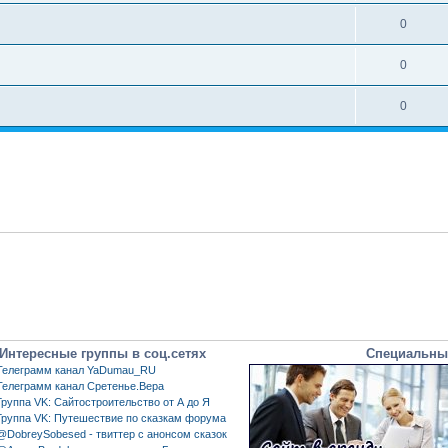
0
0
0
Интересные группы в соц.сетях
Специальны
Телеграмм канал YaDumau_RU
Телеграмм канал Сретенье.Вера
Группа VK: Сайтостроительство от А до Я
Группа VK: Путешествие по сказкам форума
@DobreySobesed - твиттер с анонсом сказок