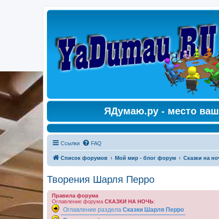
ЯДумаю.ру - место ваш
Ссылки
FAQ
Список форумов
Мой мир - блог форум
Сказки на но
Творения Шарля Перро
Правила форума
Оглавление форума
СКАЗКИ НА НОЧЬ
:
Оглавление раздела
Сказки Шарля Перро