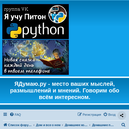
ЯДумаю.ру - место ваших мыслей,
размышлений и мнений. Говорим обо
всём интересном.
FAQ
Регистрация
Вход
П
Список форумов
Дом и все о нем
Домашнее хозяйство
Домашние питомцы