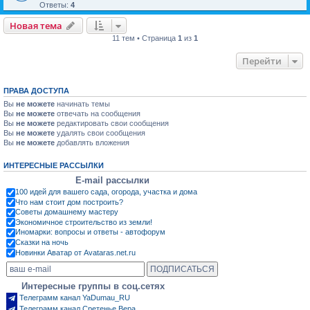
Ответы:
4
Новая тема
11 тем • Страница
1
из
1
Перейти
ПРАВА ДОСТУПА
Вы
не можете
начинать темы
Вы
не можете
отвечать на сообщения
Вы
не можете
редактировать свои сообщения
Вы
не можете
удалять свои сообщения
Вы
не можете
добавлять вложения
ИНТЕРЕСНЫЕ РАССЫЛКИ
E-mail рассылки
100 идей для вашего сада, огорода, участка и дома
Что нам стоит дом построить?
Советы домашнему мастеру
Экономичное строительство из земли!
Иномарки: вопросы и ответы - автофорум
Сказки на ночь
Новинки Аватар от Avataras.net.ru
Интересные группы в соц.сетях
Телеграмм канал YaDumau_RU
Телеграмм канал Сретенье.Вера