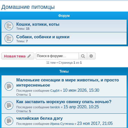
о
Домашние питомцы
и
Форум
с
к
Кошки, котики, коты
Темы:
15
Собаки, собачки и щенки
Темы:
7
Поиск
Расширенный пои
Новая тема
11 тем • Страница
1
из
1
Темы
Маленькие сенсации в мире животных, и просто
интересненькое
10 июн 2026, 15:30
Последнее сообщение
Сад54
«
Ответы:
1
Как заставить морскую свинку спать ночью?
15 апр 2020, 10:25
Последнее сообщение
berdck
«
Ответы:
5
чилийская белка дэгу
23 ноя 2017, 21:05
Последнее сообщение
Ирина Сутягина
«