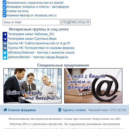
Экономичное строительство из земли!
Иномарки: вопросы и ответы - автофорум
Сказки на ночь
Новинки Аватар от Avataras.net.ru
Интересные группы в соц.сетях
Телеграмм канал YaDumau_RU
Телеграмм канал Сретенье.Вера
Группа VK: Сайтостроительство от А до Я
Группа VK: Путешествие по сказкам форума
@DobreySobesed - твиттер с анонсом сказок
@AnonsBerdck - твиттер города Бердска
Специальные предложения
Список форумов
Удалить cookies
Часовой пояс:
UTC+07:00
Использование материалов возможно только при наличии гиперссылки на сайт
YaDumau.RU и с указанием авторства. За содержание рекламных материалов