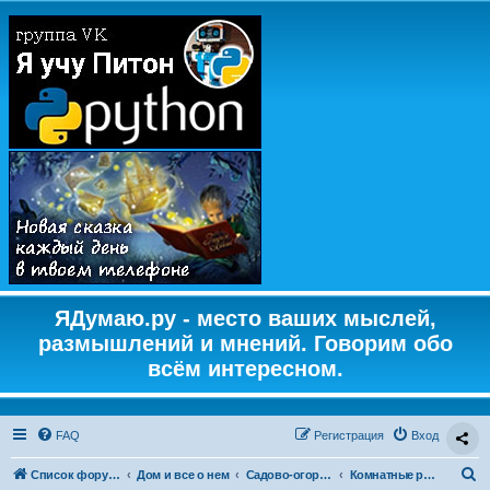
ЯДумаю.ру - место ваших мыслей,
размышлений и мнений. Говорим обо
всём интересном.
FAQ
Регистрация
Вход
П
Список форумов
Дом и все о нем
Садово-огородная жизнь
Комнатные растения