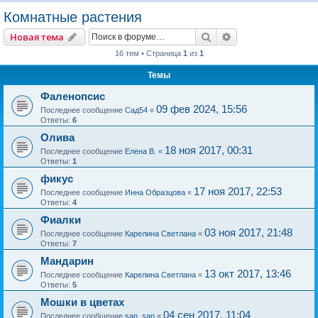
о
Комнатные растения
и
Поиск
Расширенный пои
Новая тема
с
16 тем • Страница
1
из
1
к
Темы
Фаленопсис
09 фев 2024, 15:56
Последнее сообщение
Сад54
«
Ответы:
6
Олива
18 ноя 2017, 00:31
Последнее сообщение
Елена В.
«
Ответы:
1
фикус
17 ноя 2017, 22:53
Последнее сообщение
Инна Образцова
«
Ответы:
4
Фиалки
03 ноя 2017, 21:48
Последнее сообщение
Карелина Светлана
«
Ответы:
7
Мандарин
13 окт 2017, 13:46
Последнее сообщение
Карелина Светлана
«
Ответы:
5
Мошки в цветах
04 сен 2017, 11:04
Последнее сообщение
san_san
«