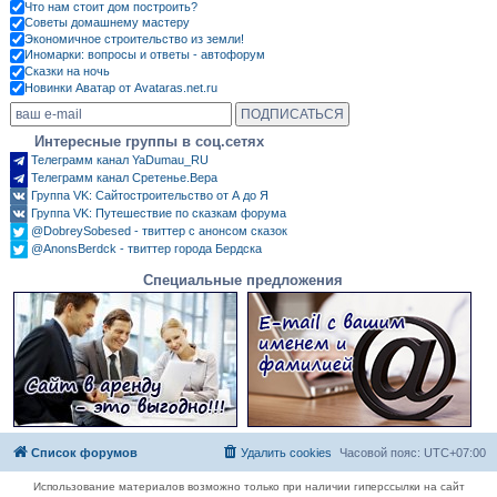
Что нам стоит дом построить?
Советы домашнему мастеру
Экономичное строительство из земли!
Иномарки: вопросы и ответы - автофорум
Сказки на ночь
Новинки Аватар от Avataras.net.ru
Интересные группы в соц.сетях
Телеграмм канал YaDumau_RU
Телеграмм канал Сретенье.Вера
Группа VK: Сайтостроительство от А до Я
Группа VK: Путешествие по сказкам форума
@DobreySobesed - твиттер с анонсом сказок
@AnonsBerdck - твиттер города Бердска
Специальные предложения
Список форумов
Удалить cookies
Часовой пояс:
UTC+07:00
Использование материалов возможно только при наличии гиперссылки на сайт