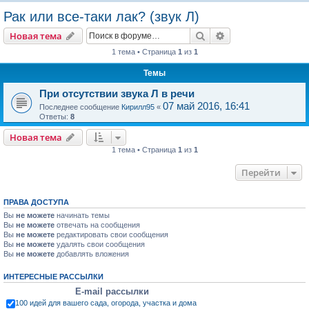
о
Рак или все-таки лак? (звук Л)
и
Поиск
Расширенный пои
Новая тема
с
1 тема • Страница
1
из
1
к
Темы
При отсутствии звука Л в речи
07 май 2016, 16:41
Последнее сообщение
Кирилл95
«
Ответы:
8
Новая тема
1 тема • Страница
1
из
1
Перейти
ПРАВА ДОСТУПА
Вы
не можете
начинать темы
Вы
не можете
отвечать на сообщения
Вы
не можете
редактировать свои сообщения
Вы
не можете
удалять свои сообщения
Вы
не можете
добавлять вложения
ИНТЕРЕСНЫЕ РАССЫЛКИ
E-mail рассылки
100 идей для вашего сада, огорода, участка и дома