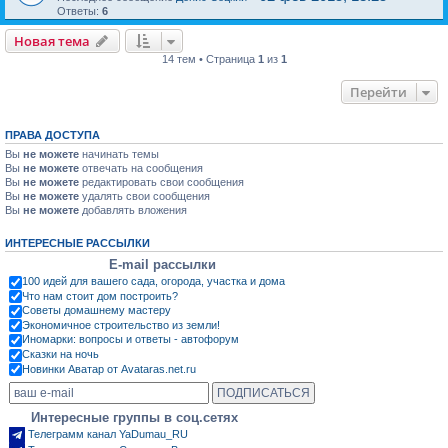
Ответы:
6
Новая тема
14 тем • Страница
1
из
1
Перейти
ПРАВА ДОСТУПА
Вы
не можете
начинать темы
Вы
не можете
отвечать на сообщения
Вы
не можете
редактировать свои сообщения
Вы
не можете
удалять свои сообщения
Вы
не можете
добавлять вложения
ИНТЕРЕСНЫЕ РАССЫЛКИ
E-mail рассылки
100 идей для вашего сада, огорода, участка и дома
Что нам стоит дом построить?
Советы домашнему мастеру
Экономичное строительство из земли!
Иномарки: вопросы и ответы - автофорум
Сказки на ночь
Новинки Аватар от Avataras.net.ru
Интересные группы в соц.сетях
Телеграмм канал YaDumau_RU