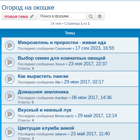
о
Огород на окошке
и
Поиск
Расширенный пои
Новая тема
с
14 тем • Страница
1
из
1
к
Темы
Микрозелень и проростки - живая еда
17 сен 2023, 16:59
Последнее сообщение
Сказочник
«
Выбор семян для комнатных овощей
23 ноя 2017, 22:37
Последнее сообщение
Зосья
«
Ответы:
4
Как вырастить ланган
29 июн 2017, 02:17
Последнее сообщение
Alla
«
Домашняя земляника
06 июн 2017, 14:36
Последнее сообщение
Альберт
«
Ответы:
5
Вкусный и нежный лук
29 май 2017, 12:14
Последнее сообщение
Вячеслав11
«
Ответы:
4
Цветущая клумба зимой
23 май 2017, 11:40
Последнее сообщение
adianon
«
Ответы:
3