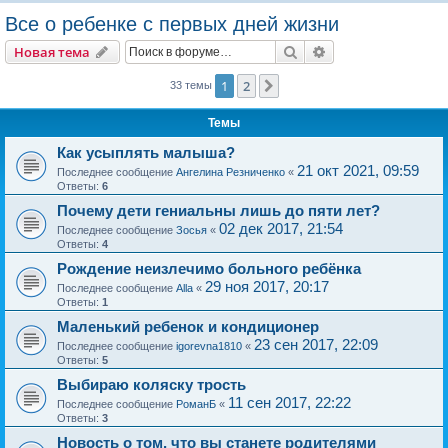
о
Все о ребенке с первых дней жизни
и
Поиск
Расширенный пои
Новая тема
с
к
1
2
След.
33 темы
Темы
Как усыплять малыша?
21 окт 2021, 09:59
Последнее сообщение
Ангелина Резниченко
«
Ответы:
6
Почему дети гениальны лишь до пяти лет?
02 дек 2017, 21:54
Последнее сообщение
Зосья
«
Ответы:
4
Рождение неизлечимо больного ребёнка
29 ноя 2017, 20:17
Последнее сообщение
Alla
«
Ответы:
1
Маленький ребенок и кондиционер
23 сен 2017, 22:09
Последнее сообщение
igorevna1810
«
Ответы:
5
Выбираю коляску трость
11 сен 2017, 22:22
Последнее сообщение
РоманБ
«
Ответы:
3
Новость о том, что вы станете родителями