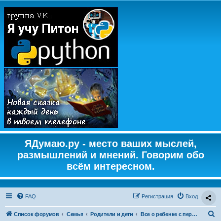
ЯДумаю.ру - место ваших мыслей,
размышлений и мнений. Говорим обо
всём интересном.
FAQ
Регистрация
Вход
П
Список форумов
Семья
Родители и дети
Все о ребенке с первых дней жизни