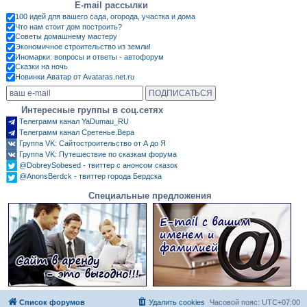
E-mail рассылки
100 идей для вашего сада, огорода, участка и дома
Что нам стоит дом построить?
Советы домашнему мастеру
Экономичное строительство из земли!
Иномарки: вопросы и ответы - автофорум
Сказки на ночь
Новинки Аватар от Avataras.net.ru
Интересные группы в соц.сетях
Телеграмм канал YaDumau_RU
Телеграмм канал Сретенье.Вера
Группа VK: Сайтостроительство от А до Я
Группа VK: Путешествие по сказкам форума
@DobreySobesed - твиттер с анонсом сказок
@AnonsBerdck - твиттер города Бердска
Специальные предложения
Список форумов
Удалить cookies
Часовой пояс:
UTC+07:00