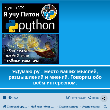
ЯДумаю.ру - место ваших мыслей,
размышлений и мнений. Говорим обо
всём интересном.
FAQ
Регистрация
Вход
П
Список форумов
Мой мир - блог форум
Сказки на ночь
Аудио сказки