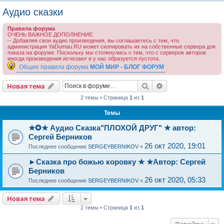
о
Аудио сказки
и
Правила форума
с
ОЧЕНЬ ВАЖНОЕ ДОПОЛНЕНИЕ:
-- Добавляя свои аудио произведения, вы соглашаетесь с тем, что
к
администрация YaDumau.RU может скопировать их на собственные сервера для
показа на форуме. Поскольку мы столкнулись с тем, что с серверов авторов
иногда произведения исчезают и у нас образуется пустота.
Общие правила форума
МОЙ МИР - БЛОГ ФОРУМ
Поиск
Расширенный пои
Новая тема
2 темы • Страница
1
из
1
Темы
★✪★ Аудио Сказка"ПЛОХОЙ ДРУГ" ★ автор:
Сергей Берников
26 окт 2020, 19:01
Последнее сообщение
SERGEYBERNIKOV
«
►Сказка про божью коровку ★ ★Автор: Сергей
Берников
26 окт 2020, 05:33
Последнее сообщение
SERGEYBERNIKOV
«
Новая тема
2 темы • Страница
1
из
1