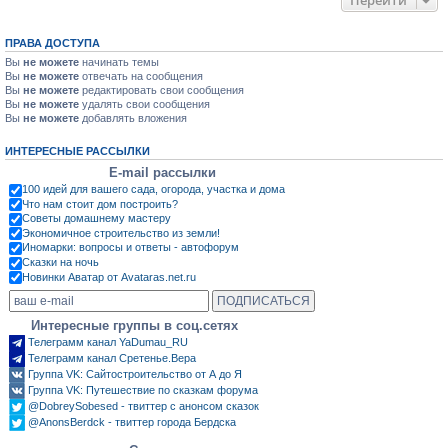
Перейти
ПРАВА ДОСТУПА
Вы
не можете
начинать темы
Вы
не можете
отвечать на сообщения
Вы
не можете
редактировать свои сообщения
Вы
не можете
удалять свои сообщения
Вы
не можете
добавлять вложения
ИНТЕРЕСНЫЕ РАССЫЛКИ
E-mail рассылки
100 идей для вашего сада, огорода, участка и дома
Что нам стоит дом построить?
Советы домашнему мастеру
Экономичное строительство из земли!
Иномарки: вопросы и ответы - автофорум
Сказки на ночь
Новинки Аватар от Avataras.net.ru
Интересные группы в соц.сетях
Телеграмм канал YaDumau_RU
Телеграмм канал Сретенье.Вера
Группа VK: Сайтостроительство от А до Я
Группа VK: Путешествие по сказкам форума
@DobreySobesed - твиттер с анонсом сказок
@AnonsBerdck - твиттер города Бердска