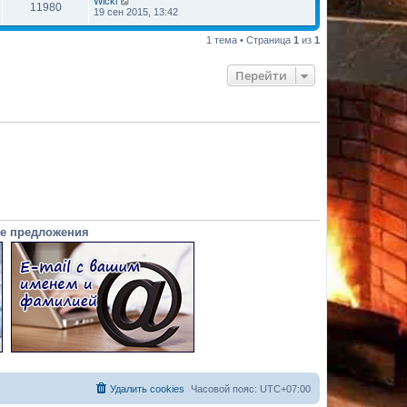
Wicki
11980
19 сен 2015, 13:42
1 тема • Страница
1
из
1
Перейти
е предложения
Удалить cookies
Часовой пояс:
UTC+07:00