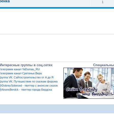
бенка
1
Интересные группы в соц.сетях
Специальны
Телеграмм канал YaDumau_RU
Телеграмм канал Сретенье.Вера
Группа VK: Сайтостроительство от А до Я
Группа VK: Путешествие по сказкам форума
@DobreySobesed - твиттер с анонсом сказок
@AnonsBerdck - твиттер города Бердска