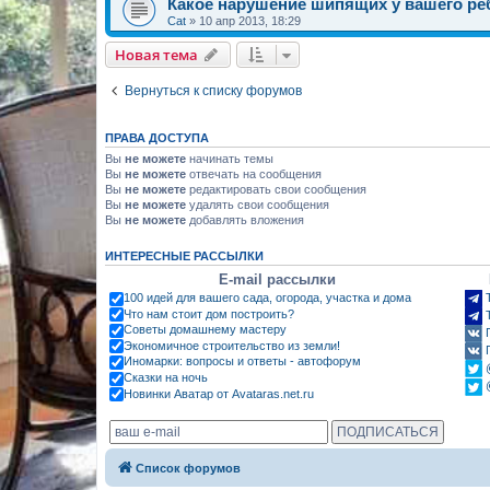
Какое нарушение шипящих у вашего ре
Cat
»
10 апр 2013, 18:29
Новая тема
Вернуться к списку форумов
ПРАВА ДОСТУПА
Вы
не можете
начинать темы
Вы
не можете
отвечать на сообщения
Вы
не можете
редактировать свои сообщения
Вы
не можете
удалять свои сообщения
Вы
не можете
добавлять вложения
ИНТЕРЕСНЫЕ РАССЫЛКИ
E-mail рассылки
100 идей для вашего сада, огорода, участка и дома
Что нам стоит дом построить?
Советы домашнему мастеру
Экономичное строительство из земли!
Иномарки: вопросы и ответы - автофорум
Сказки на ночь
Новинки Аватар от Avataras.net.ru
Список форумов