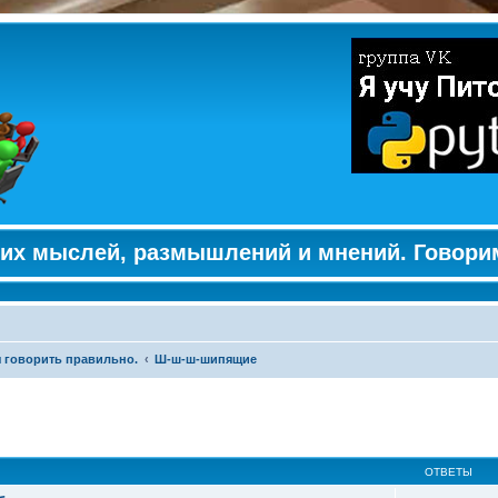
их мыслей, размышлений и мнений. Говори
 говорить правильно.
Ш-ш-ш-шипящие
ширенный поиск
ОТВЕТЫ