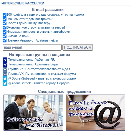
ИНТЕРЕСНЫЕ РАССЫЛКИ
E-mail рассылки
100 идей для вашего сада, огорода, участка и дома
Что нам стоит дом построить?
Советы домашнему мастеру
Экономичное строительство из земли!
Иномарки: вопросы и ответы - автофорум
Сказки на ночь
Новинки Аватар от Avataras.net.ru
Интересные группы в соц.сетях
Телеграмм канал YaDumau_RU
Телеграмм канал Сретенье.Вера
Группа VK: Сайтостроительство от А до Я
Группа VK: Путешествие по сказкам форума
@DobreySobesed - твиттер с анонсом сказок
@AnonsBerdck - твиттер города Бердска
Специальные предложения