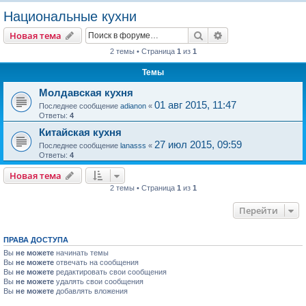
о
Национальные кухни
и
Поиск
Расширенный пои
Новая тема
с
2 темы • Страница
1
из
1
к
Темы
Молдавская кухня
01 авг 2015, 11:47
Последнее сообщение
adianon
«
Ответы:
4
Китайская кухня
27 июл 2015, 09:59
Последнее сообщение
lanasss
«
Ответы:
4
Новая тема
2 темы • Страница
1
из
1
Перейти
ПРАВА ДОСТУПА
Вы
не можете
начинать темы
Вы
не можете
отвечать на сообщения
Вы
не можете
редактировать свои сообщения
Вы
не можете
удалять свои сообщения
Вы
не можете
добавлять вложения