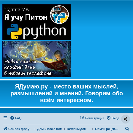
ЯДумаю.ру - место ваших мыслей,
размышлений и мнений. Говорим обо
всём интересном.
FAQ
Регистрация
Вход
П
Список форумов
Дом и все о нем
Готовим дома. Кулинарные рецепты
Обмен рецептами