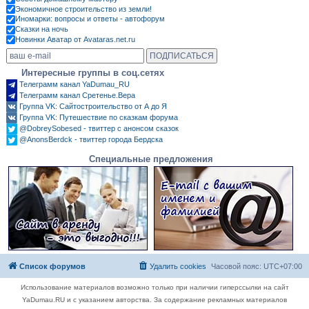
Экономичное строительство из земли!
Иномарки: вопросы и ответы - автофорум
Сказки на ночь
Новинки Аватар от Avataras.net.ru
Интересные группы в соц.сетях
Телеграмм канал YaDumau_RU
Телеграмм канал Сретенье.Вера
Группа VK: Сайтостроительство от А до Я
Группа VK: Путешествие по сказкам форума
@DobreySobesed - твиттер с анонсом сказок
@AnonsBerdck - твиттер города Бердска
Специальные предложения
Список форумов
Удалить cookies
Часовой пояс:
UTC+07:00
Использование материалов возможно только при наличии гиперссылки на сайт
YaDumau.RU и с указанием авторства. За содержание рекламных материалов