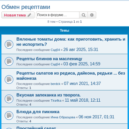
о
Обмен рецептами
и
Поиск
Расширенный пои
Новая тема
с
8 тем • Страница
1
из
1
к
Темы
Вяленые томаты дома: как приготовить, хранить и
не испортить?
26 авг 2025, 15:31
Последнее сообщение
Сад54
«
Рецепты блинов на масленицу
03 фев 2025, 14:59
Последнее сообщение
Сад54
«
Рецепты салатов из редиса, дайкона, редьки ... без
майонеза
07 июл 2021, 14:37
Последнее сообщение
berdck
«
Ответы:
1
Вкусная запеканка из творога.
11 май 2018, 12:11
Последнее сообщение
Tira4ka
«
Ответы:
4
Блюда для пикника
06 ноя 2017, 01:31
Последнее сообщение
Инна Образцова
«
Ответы:
4
Простейший салат