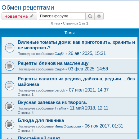
о
Обмен рецептами
и
Поиск
Расширенный пои
Новая тема
с
8 тем • Страница
1
из
1
к
Темы
Вяленые томаты дома: как приготовить, хранить и
не испортить?
26 авг 2025, 15:31
Последнее сообщение
Сад54
«
Рецепты блинов на масленицу
03 фев 2025, 14:59
Последнее сообщение
Сад54
«
Рецепты салатов из редиса, дайкона, редьки ... без
майонеза
07 июл 2021, 14:37
Последнее сообщение
berdck
«
Ответы:
1
Вкусная запеканка из творога.
11 май 2018, 12:11
Последнее сообщение
Tira4ka
«
Ответы:
4
Блюда для пикника
06 ноя 2017, 01:31
Последнее сообщение
Инна Образцова
«
Ответы:
4
Простейший салат