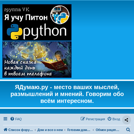
ЯДумаю.ру - место ваших мыслей,
размышлений и мнений. Говорим обо
всём интересном.
FAQ
Регистрация
Вход
П
Список форумов
Дом и все о нем
Готовим дома. Кулинарные рецепты
Обмен рецептами