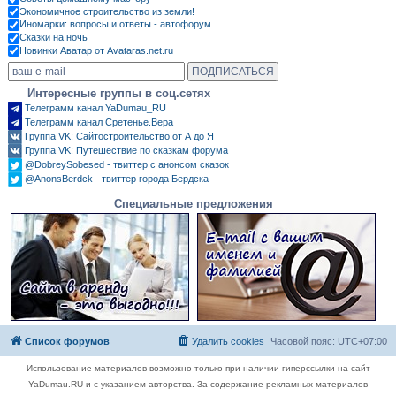
Экономичное строительство из земли!
Иномарки: вопросы и ответы - автофорум
Сказки на ночь
Новинки Аватар от Avataras.net.ru
Интересные группы в соц.сетях
Телеграмм канал YaDumau_RU
Телеграмм канал Сретенье.Вера
Группа VK: Сайтостроительство от А до Я
Группа VK: Путешествие по сказкам форума
@DobreySobesed - твиттер с анонсом сказок
@AnonsBerdck - твиттер города Бердска
Специальные предложения
Список форумов
Удалить cookies
Часовой пояс:
UTC+07:00
Использование материалов возможно только при наличии гиперссылки на сайт
YaDumau.RU и с указанием авторства. За содержание рекламных материалов