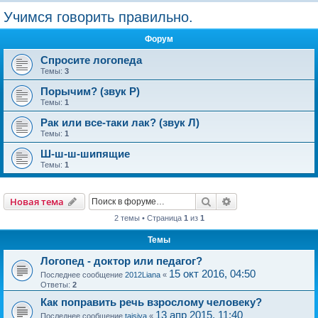
о
Учимся говорить правильно.
и
Форум
с
к
Спросите логопеда
Темы:
3
Порычим? (звук Р)
Темы:
1
Рак или все-таки лак? (звук Л)
Темы:
1
Ш-ш-ш-шипящие
Темы:
1
Поиск
Расширенный пои
Новая тема
2 темы • Страница
1
из
1
Темы
Логопед - доктор или педагог?
15 окт 2016, 04:50
Последнее сообщение
2012Liana
«
Ответы:
2
Как поправить речь взрослому человеку?
13 апр 2015, 11:40
Последнее сообщение
taisiya
«