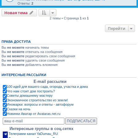
Ответы:
2
Новая тема
2 темы • Страница
1
из
1
Перейти
ПРАВА ДОСТУПА
Вы
не можете
начинать темы
Вы
не можете
отвечать на сообщения
Вы
не можете
редактировать свои сообщения
Вы
не можете
удалять свои сообщения
Вы
не можете
добавлять вложения
ИНТЕРЕСНЫЕ РАССЫЛКИ
E-mail рассылки
100 идей для вашего сада, огорода, участка и дома
Что нам стоит дом построить?
Советы домашнему мастеру
Экономичное строительство из земли!
Иномарки: вопросы и ответы - автофорум
Сказки на ночь
Новинки Аватар от Avataras.net.ru
Интересные группы в соц.сетях
Телеграмм канал YaDumau_RU