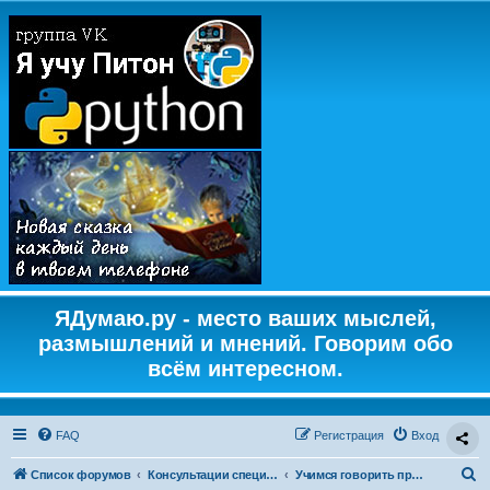
ЯДумаю.ру - место ваших мыслей,
размышлений и мнений. Говорим обо
всём интересном.
FAQ
Регистрация
Вход
П
Список форумов
Консультации специалистов
Учимся говорить правильно.