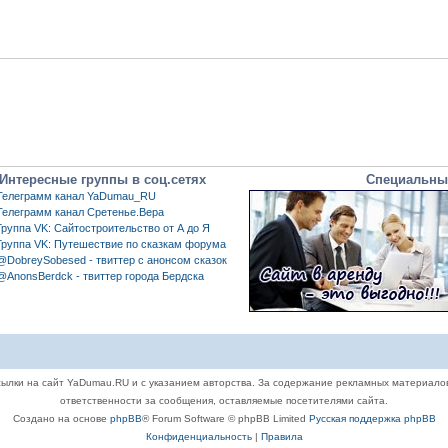
Интересные группы в соц.сетях
Специальны
Телеграмм канал YaDumau_RU
Телеграмм канал Сретенье.Вера
Группа VK: Сайтостроительство от А до Я
Группа VK: Путешествие по сказкам форума
@DobreySobesed - твиттер с анонсом сказок
@AnonsBerdck - твиттер города Бердска
ылки на сайт YaDumau.RU и с указанием авторства. За содержание рекламных материало
ответственности за сообщения, оставляемые посетителями сайта.
Создано на основе
phpBB
® Forum Software © phpBB Limited
Русская поддержка phpBB
Конфиденциальность
|
Правила