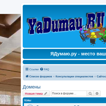
ЯДумаю.ру - место ваш
Ссылки
FAQ
Список форумов
Консультации специалистов
Сайтос
Домены
Поиск
Рас
Новая тема
ТЕМЫ