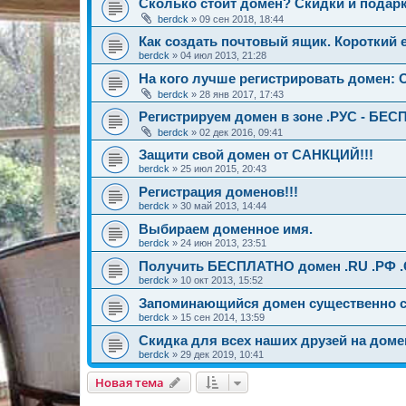
Сколько стоит домен? Скидки и подарк
berdck
»
09 сен 2018, 18:44
Как создать почтовый ящик. Короткий e
berdck
»
04 июл 2013, 21:28
На кого лучше регистрировать домен:
berdck
»
28 янв 2017, 17:43
Регистрируем домен в зоне .РУС - БЕ
berdck
»
02 дек 2016, 09:41
Защити свой домен от САНКЦИЙ!!!
berdck
»
25 июл 2015, 20:43
Регистрация доменов!!!
berdck
»
30 май 2013, 14:44
Выбираем доменное имя.
berdck
»
24 июн 2013, 23:51
Получить БЕСПЛАТНО домен .RU .РФ .
berdck
»
10 окт 2013, 15:52
Запоминающийся домен существенно с
berdck
»
15 сен 2014, 13:59
Скидка для всех наших друзей на домен
berdck
»
29 дек 2019, 10:41
Новая тема