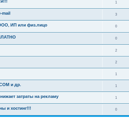
и!!!
1
-mail
3
 ООО, ИП или физ.лицо
0
СПЛАТНО
0
2
2
1
COM и др.
1
нижает затраты на рекламу
1
ы и хостинг!!!
0