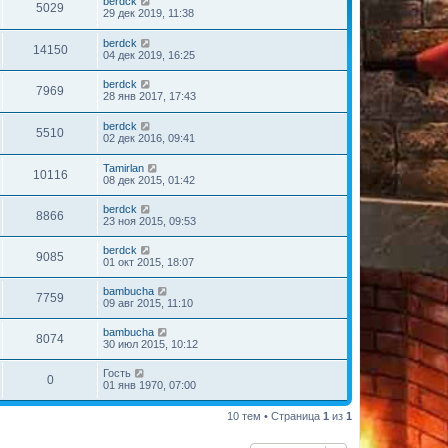
berdck
5029
29 дек 2019, 11:38
berdck
14150
04 дек 2019, 16:25
berdck
7969
28 янв 2017, 17:43
berdck
5510
02 дек 2016, 09:41
Tamirlan
10116
08 дек 2015, 01:42
berdck
8866
23 ноя 2015, 09:53
berdck
9085
01 окт 2015, 18:07
bambucha
7759
09 авг 2015, 11:10
bambucha
8074
30 июл 2015, 10:12
Гость
0
01 янв 1970, 07:00
10 тем • Страница
1
из
1