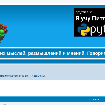
их мыслей, размышлений и мнений. Говори
троительство от А до Я
Домены
ширенный поиск
ОТВЕТЫ