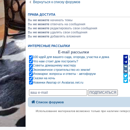
Вернуться к списку форумов
ПРАВА ДОСТУПА
Вы
не можете
начинать темы
Вы
не можете
отвечать на сообщения
Вы
не можете
редактировать свои сообщения
Вы
не можете
удалять свои сообщения
Вы
не можете
добавлять вложения
ИНТЕРЕСНЫЕ РАССЫЛКИ
E-mail рассылки
100 идей для вашего сада, огорода, участка и дома
Что нам стоит дом построить?
Советы домашнему мастеру
Экономичное строительство из земли!
Иномарки: вопросы и ответы - автофорум
Сказки на ночь
Новинки Аватар от Avataras.net.ru
Список форумов
Использование материалов возможно только при наличии гиперсс