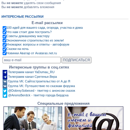
Вы
не можете
удалять свои сообщения
Вы
не можете
добавлять вложения
ИНТЕРЕСНЫЕ РАССЫЛКИ
E-mail рассылки
100 идей для вашего сада, огорода, участка и дома
Что нам стоит дом построить?
Советы домашнему мастеру
Экономичное строительство из земли!
Иномарки: вопросы и ответы - автофорум
Сказки на ночь
Новинки Аватар от Avataras.net.ru
Интересные группы в соц.сетях
Телеграмм канал YaDumau_RU
Телеграмм канал Сретенье.Вера
Группа VK: Сайтостроительство от А до Я
Группа VK: Путешествие по сказкам форума
@DobreySobesed - твиттер с анонсом сказок
@AnonsBerdck - твиттер города Бердска
Специальные предложения