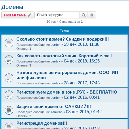
о
Домены
и
Поиск
Расширенный пои
Новая тема
с
10 тем • Страница
1
из
1
к
Темы
Сколько стоит домен? Скидки и подарки!!!
29 дек 2019, 11:38
Последнее сообщение
berdck
«
Ответы:
1
Как создать почтовый ящик. Короткий e-mail
04 дек 2019, 16:25
Последнее сообщение
berdck
«
Ответы:
3
На кого лучше регистрировать домен: ООО, ИП
или физ.лицо
28 янв 2017, 17:43
Последнее сообщение
berdck
«
Регистрируем домен в зоне .РУС - БЕСПЛАТНО
02 дек 2016, 09:41
Последнее сообщение
berdck
«
Защити свой домен от САНКЦИЙ!!!
08 дек 2015, 01:42
Последнее сообщение
Tamirlan
«
Ответы:
2
Регистрация доменов!!!
23 ноя 2015, 09:53
Последнее сообщение
berdck
«