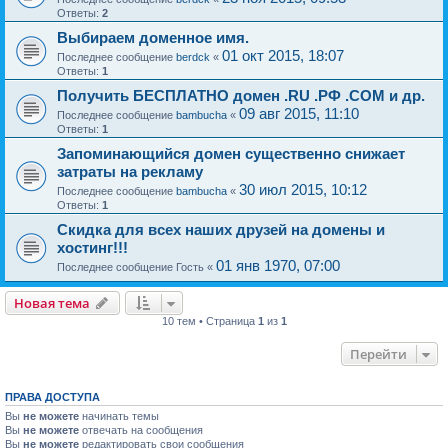
Ответы:
2
Выбираем доменное имя.
01 окт 2015, 18:07
Последнее сообщение
berdck
«
Ответы:
1
Получить БЕСПЛАТНО домен .RU .РФ .COM и др.
09 авг 2015, 11:10
Последнее сообщение
bambucha
«
Ответы:
1
Запоминающийся домен существенно снижает
затраты на рекламу
30 июл 2015, 10:12
Последнее сообщение
bambucha
«
Ответы:
1
Скидка для всех наших друзей на домены и
хостинг!!!
01 янв 1970, 07:00
Последнее сообщение
Гость
«
Новая тема
10 тем • Страница
1
из
1
Перейти
ПРАВА ДОСТУПА
Вы
не можете
начинать темы
Вы
не можете
отвечать на сообщения
Вы
не можете
редактировать свои сообщения