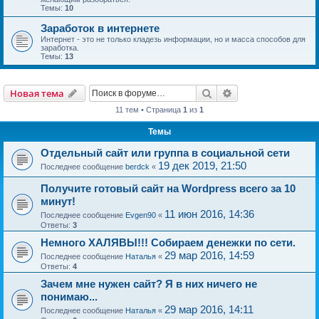
Темы:
10
Заработок в интернете
Интернет - это не только кладезь информации, но и масса способов для
заработка.
Темы:
13
Поиск
Расширенный пои
Новая тема
11 тем • Страница
1
из
1
Темы
Отдельный сайт или группа в социальной сети
19 дек 2019, 21:50
Последнее сообщение
berdck
«
Получите готовый сайт на Wordpress всего за 10
минут!
11 июн 2016, 14:36
Последнее сообщение
Evgen90
«
Ответы:
3
Немного ХАЛЯВЫ!!! Собираем денежки по сети.
29 мар 2016, 14:59
Последнее сообщение
Наталья
«
Ответы:
4
Зачем мне нужен сайт? Я в них ничего не
понимаю...
29 мар 2016, 14:11
Последнее сообщение
Наталья
«