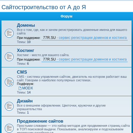
о
Сайтостроительство от А до Я
и
Форум
с
к
Домены
Все о том, где, как и зачем регистрировать доменные имена для вашего
сайта
77R.SU
- сервис регистрации доменов и хостинга
При поддержке
:
Темы:
10
Хостинг
Хостинг - место для вашего сайта.
77R.SU
- сервис регистрации доменов и хостинга
При поддержке
:
Темы:
6
CMS
CMS - система управления сайтом, двигатель на котором работает ваш
сайт. Говорим о наиболее популярных системах.
Подфорум:
MODX
Темы:
14
Дизайн
Все о внешнем оформлении. Цветочки, кружочки и другие
украшательства
Темы:
1
Продвижение сайтов
Простыми словами — это набор методов для продвижения страниц сайта
в ТОП поисковой выдачи. Показываем, анализируем и подсказываем
желающим разобраться.