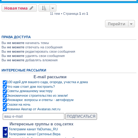
Новая тема
11 тем • Страница
1
из
1
Перейти
ПРАВА ДОСТУПА
Вы
не можете
начинать темы
Вы
не можете
отвечать на сообщения
Вы
не можете
редактировать свои сообщения
Вы
не можете
удалять свои сообщения
Вы
не можете
добавлять вложения
ИНТЕРЕСНЫЕ РАССЫЛКИ
E-mail рассылки
100 идей для вашего сада, огорода, участка и дома
Что нам стоит дом построить?
Советы домашнему мастеру
Экономичное строительство из земли!
Иномарки: вопросы и ответы - автофорум
Сказки на ночь
Новинки Аватар от Avataras.net.ru
Интересные группы в соц.сетях
Телеграмм канал YaDumau_RU
Телеграмм канал Сретенье.Вера