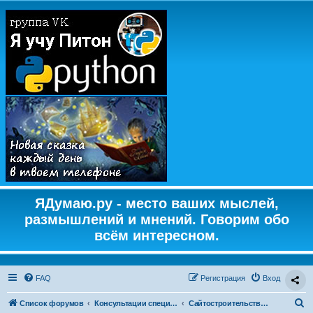
ЯДумаю.ру - место ваших мыслей,
размышлений и мнений. Говорим обо
всём интересном.
FAQ
Регистрация
Вход
П
Список форумов
Консультации специалистов
Сайтостроительство от А до Я