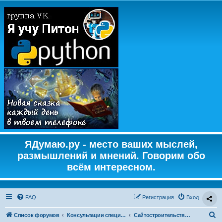
ЯДумаю.ру - место ваших мыслей,
размышлений и мнений. Говорим обо
всём интересном.
FAQ
Регистрация
Вход
П
Список форумов
Консультации специалистов
Сайтостроительство от А до Я