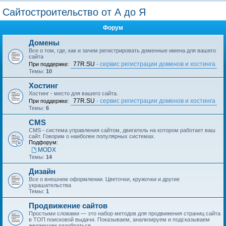
о
Сайтостроительство от А до Я
и
Форум
с
к
Домены
Все о том, где, как и зачем регистрировать доменные имена для вашего
сайта
77R.SU
- сервис регистрации доменов и хостинга
При поддержке
:
Темы:
10
Хостинг
Хостинг - место для вашего сайта.
77R.SU
- сервис регистрации доменов и хостинга
При поддержке
:
Темы:
6
CMS
CMS - система управления сайтом, двигатель на котором работает ваш
сайт. Говорим о наиболее популярных системах.
Подфорум:
MODX
Темы:
14
Дизайн
Все о внешнем оформлении. Цветочки, кружочки и другие
украшательства
Темы:
1
Продвижение сайтов
Простыми словами — это набор методов для продвижения страниц сайта
в ТОП поисковой выдачи. Показываем, анализируем и подсказываем
желающим разобраться.