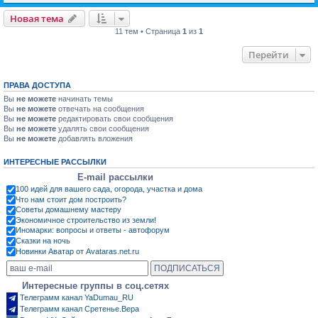
Новая тема
11 тем • Страница
1
из
1
Перейти
ПРАВА ДОСТУПА
Вы
не можете
начинать темы
Вы
не можете
отвечать на сообщения
Вы
не можете
редактировать свои сообщения
Вы
не можете
удалять свои сообщения
Вы
не можете
добавлять вложения
ИНТЕРЕСНЫЕ РАССЫЛКИ
E-mail рассылки
100 идей для вашего сада, огорода, участка и дома
Что нам стоит дом построить?
Советы домашнему мастеру
Экономичное строительство из земли!
Иномарки: вопросы и ответы - автофорум
Сказки на ночь
Новинки Аватар от Avataras.net.ru
Интересные группы в соц.сетях
Телеграмм канал YaDumau_RU
Телеграмм канал Сретенье.Вера