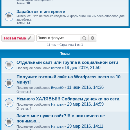
Темы:
10
Заработок в интернете
Интернет - это не только кладезь информации, но и масса способов для
заработка.
Темы:
13
Поиск
Расширенный пои
Новая тема
11 тем • Страница
1
из
1
Темы
Отдельный сайт или группа в социальной сети
19 дек 2019, 21:50
Последнее сообщение
berdck
«
Получите готовый сайт на Wordpress всего за 10
минут!
11 июн 2016, 14:36
Последнее сообщение
Evgen90
«
Ответы:
3
Немного ХАЛЯВЫ!!! Собираем денежки по сети.
29 мар 2016, 14:59
Последнее сообщение
Наталья
«
Ответы:
4
Зачем мне нужен сайт? Я в них ничего не
понимаю...
29 мар 2016, 14:11
Последнее сообщение
Наталья
«