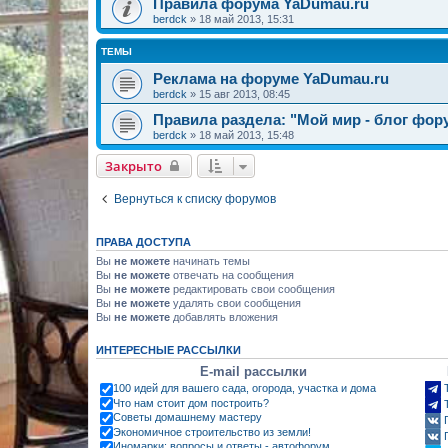
Правила форума YaDumau.ru
berdck
»
18 май 2013, 15:31
ТЕМЫ
Реклама на форуме YaDumau.ru
berdck
»
15 авг 2013, 08:45
Правила раздела: "Мой мир - блог фор
berdck
»
18 май 2013, 15:48
Закрыто
Вернуться к списку форумов
ПРАВА ДОСТУПА
Вы
не можете
начинать темы
Вы
не можете
отвечать на сообщения
Вы
не можете
редактировать свои сообщения
Вы
не можете
удалять свои сообщения
Вы
не можете
добавлять вложения
ИНТЕРЕСНЫЕ РАССЫЛКИ
E-mail рассылки
100 идей для вашего сада, огорода, участка и дома
Что нам стоит дом построить?
Советы домашнему мастеру
Экономичное строительство из земли!
Иномарки: вопросы и ответы - автофорум