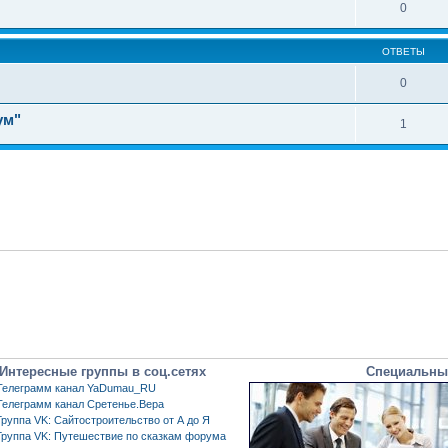
0
ОТВЕТЫ
0
ум"
1
Интересные группы в соц.сетях
Специальны
Телеграмм канал YaDumau_RU
Телеграмм канал Сретенье.Вера
Группа VK: Сайтостроительство от А до Я
Группа VK: Путешествие по сказкам форума