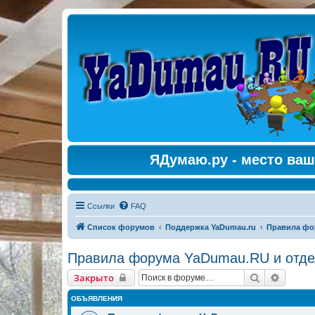
ЯДумаю.ру - место ваш
Ссылки
FAQ
Список форумов
Поддержка YaDumau.ru
Правила фо
Правила форума YaDumau.RU и отде
Поиск
Расшир
Закрыто
ОБЪЯВЛЕНИЯ