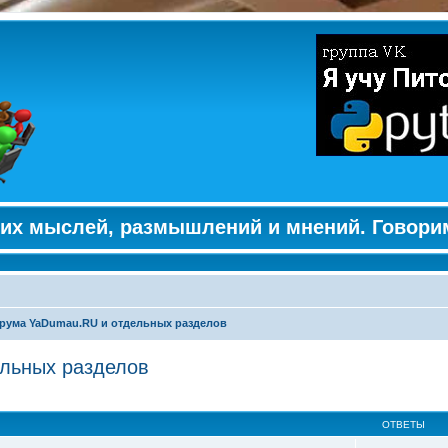
их мыслей, размышлений и мнений. Говори
рума YaDumau.RU и отдельных разделов
льных разделов
енный поиск
ОТВЕТЫ