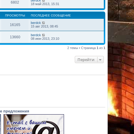
berdck
6802
18 май 2013, 15:31
ПРОСМОТРЫ
ПОСЛЕДНЕЕ СООБЩЕНИЕ
berdck
16165
15 авг 2013, 08:45
berdck
13660
08 июн 2013, 23:10
2 темы • Страница
1
из
1
Перейти
е предложения