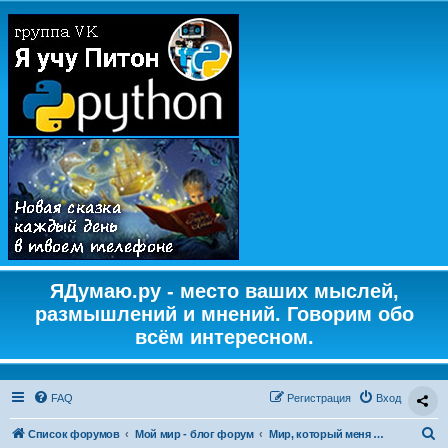
ЯДумаю.ру - место ваших мыслей,
размышлений и мнений. Говорим обо
всём интересном.
FAQ
Регистрация
Вход
П
Список форумов
Мой мир - блог форум
Мир, который меня окружает