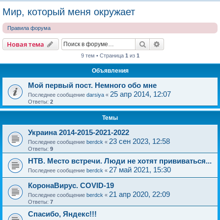
о
Мир, который меня окружает
и
Правила форума
с
к
Поиск
Расширенный пои
Новая тема
9 тем • Страница
1
из
1
Объявления
Мой первый пост. Немного обо мне
25 апр 2014, 12:07
Последнее сообщение
darsiya
«
Ответы:
2
Темы
Украина 2014-2015-2021-2022
23 сен 2023, 12:58
Последнее сообщение
berdck
«
Ответы:
9
НТВ. Место встречи. Люди не хотят прививаться...
27 май 2021, 15:30
Последнее сообщение
berdck
«
КоронаВирус. COVID-19
21 апр 2020, 22:09
Последнее сообщение
berdck
«
Ответы:
7
Спасибо, Яндекс!!!