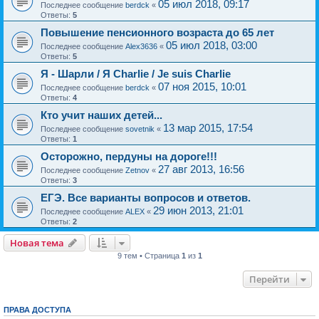
05 июл 2018, 09:17
Последнее сообщение
berdck
«
Ответы:
5
Повышение пенсионного возраста до 65 лет
05 июл 2018, 03:00
Последнее сообщение
Alex3636
«
Ответы:
5
Я - Шарли / Я Charlie / Je suis Charlie
07 ноя 2015, 10:01
Последнее сообщение
berdck
«
Ответы:
4
Кто учит наших детей...
13 мар 2015, 17:54
Последнее сообщение
sovetnik
«
Ответы:
1
Осторожно, пердуны на дороге!!!
27 авг 2013, 16:56
Последнее сообщение
Zetnov
«
Ответы:
3
ЕГЭ. Все варианты вопросов и ответов.
29 июн 2013, 21:01
Последнее сообщение
ALEX
«
Ответы:
2
Новая тема
9 тем • Страница
1
из
1
Перейти
ПРАВА ДОСТУПА