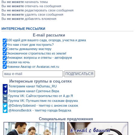
Вы
не можете
начинать темы
Вы
не можете
отвечать на сообщения
Вы
не можете
редактировать свои сообщения
Вы
не можете
удалять свои сообщения
Вы
не можете
добавлять вложения
ИНТЕРЕСНЫЕ РАССЫЛКИ
E-mail рассылки
100 идей для вашего сада, огорода, участка и дома
Что нам стоит дом построить?
Советы домашнему мастеру
Экономичное строительство из земли!
Иномарки: вопросы и ответы - автофорум
Сказки на ночь
Новинки Аватар от Avataras.net.ru
Интересные группы в соц.сетях
Телеграмм канал YaDumau_RU
Телеграмм канал Сретенье.Вера
Группа VK: Сайтостроительство от А до Я
Группа VK: Путешествие по сказкам форума
@DobreySobesed - твиттер с анонсом сказок
@AnonsBerdck - твиттер города Бердска
Специальные предложения