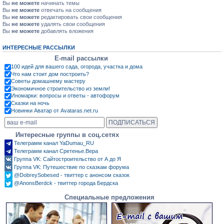
Вы
не можете
начинать темы
Вы
не можете
отвечать на сообщения
Вы
не можете
редактировать свои сообщения
Вы
не можете
удалять свои сообщения
Вы
не можете
добавлять вложения
ИНТЕРЕСНЫЕ РАССЫЛКИ
E-mail рассылки
100 идей для вашего сада, огорода, участка и дома
Что нам стоит дом построить?
Советы домашнему мастеру
Экономичное строительство из земли!
Иномарки: вопросы и ответы - автофорум
Сказки на ночь
Новинки Аватар от Avataras.net.ru
Интересные группы в соц.сетях
Телеграмм канал YaDumau_RU
Телеграмм канал Сретенье.Вера
Группа VK: Сайтостроительство от А до Я
Группа VK: Путешествие по сказкам форума
@DobreySobesed - твиттер с анонсом сказок
@AnonsBerdck - твиттер города Бердска
Специальные предложения