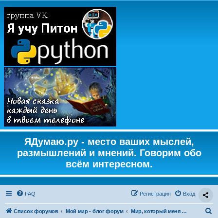
ЯДумаю.ру - место ваших мыслей,
размышлений и мнений. Говорим обо
всём интересном.
FAQ
Регистрация
Вход
П
Список форумов
Мой мир - блог форум
Мир, который меня окружает