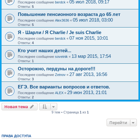
05 июл 2018, 09:17
Последнее сообщение
berdck
«
Ответы:
5
Повышение пенсионного возраста до 65 лет
05 июл 2018, 03:00
Последнее сообщение
Alex3636
«
Ответы:
5
Я - Шарли / Я Charlie / Je suis Charlie
07 ноя 2015, 10:01
Последнее сообщение
berdck
«
Ответы:
4
Кто учит наших детей...
13 мар 2015, 17:54
Последнее сообщение
sovetnik
«
Ответы:
1
Осторожно, пердуны на дороге!!!
27 авг 2013, 16:56
Последнее сообщение
Zetnov
«
Ответы:
3
ЕГЭ. Все варианты вопросов и ответов.
29 июн 2013, 21:01
Последнее сообщение
ALEX
«
Ответы:
2
Новая тема
9 тем • Страница
1
из
1
Перейти
ПРАВА ДОСТУПА