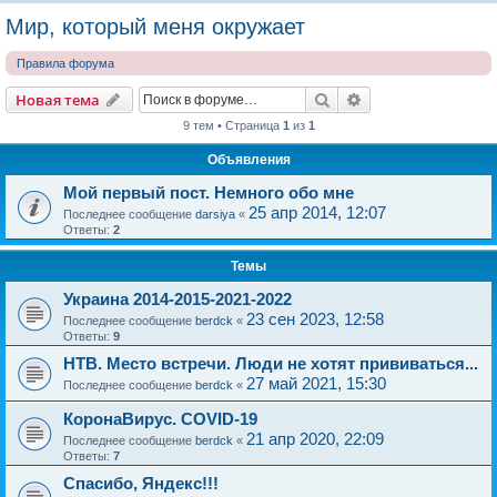
о
Мир, который меня окружает
и
Правила форума
с
к
Поиск
Расширенный пои
Новая тема
9 тем • Страница
1
из
1
Объявления
Мой первый пост. Немного обо мне
25 апр 2014, 12:07
Последнее сообщение
darsiya
«
Ответы:
2
Темы
Украина 2014-2015-2021-2022
23 сен 2023, 12:58
Последнее сообщение
berdck
«
Ответы:
9
НТВ. Место встречи. Люди не хотят прививаться...
27 май 2021, 15:30
Последнее сообщение
berdck
«
КоронаВирус. COVID-19
21 апр 2020, 22:09
Последнее сообщение
berdck
«
Ответы:
7
Спасибо, Яндекс!!!