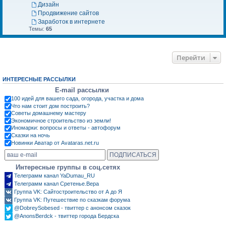
Дизайн
Продвижение сайтов
Заработок в интернете
Темы:
65
Перейти
ИНТЕРЕСНЫЕ РАССЫЛКИ
E-mail рассылки
100 идей для вашего сада, огорода, участка и дома
Что нам стоит дом построить?
Советы домашнему мастеру
Экономичное строительство из земли!
Иномарки: вопросы и ответы - автофорум
Сказки на ночь
Новинки Аватар от Avataras.net.ru
Интересные группы в соц.сетях
Телеграмм канал YaDumau_RU
Телеграмм канал Сретенье.Вера
Группа VK: Сайтостроительство от А до Я
Группа VK: Путешествие по сказкам форума
@DobreySobesed - твиттер с анонсом сказок
@AnonsBerdck - твиттер города Бердска