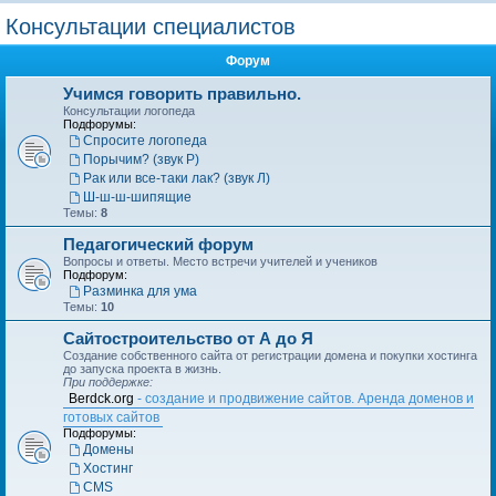
о
Консультации специалистов
и
Форум
с
к
Учимся говорить правильно.
Консультации логопеда
Подфорумы:
Спросите логопеда
Порычим? (звук Р)
Рак или все-таки лак? (звук Л)
Ш-ш-ш-шипящие
Темы:
8
Педагогический форум
Вопросы и ответы. Место встречи учителей и учеников
Подфорум:
Разминка для ума
Темы:
10
Сайтостроительство от А до Я
Создание собственного сайта от регистрации домена и покупки хостинга
до запуска проекта в жизнь.
При поддержке:
Berdck.org
- создание и продвижение сайтов. Аренда доменов и
готовых сайтов
Подфорумы:
Домены
Хостинг
CMS