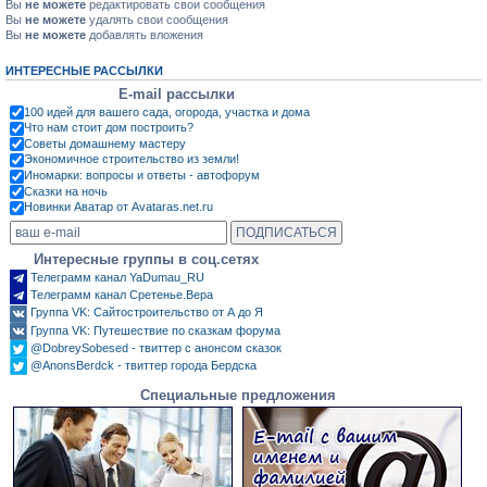
Вы
не можете
редактировать свои сообщения
Вы
не можете
удалять свои сообщения
Вы
не можете
добавлять вложения
ИНТЕРЕСНЫЕ РАССЫЛКИ
E-mail рассылки
100 идей для вашего сада, огорода, участка и дома
Что нам стоит дом построить?
Советы домашнему мастеру
Экономичное строительство из земли!
Иномарки: вопросы и ответы - автофорум
Сказки на ночь
Новинки Аватар от Avataras.net.ru
Интересные группы в соц.сетях
Телеграмм канал YaDumau_RU
Телеграмм канал Сретенье.Вера
Группа VK: Сайтостроительство от А до Я
Группа VK: Путешествие по сказкам форума
@DobreySobesed - твиттер с анонсом сказок
@AnonsBerdck - твиттер города Бердска
Специальные предложения