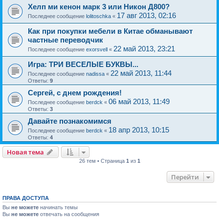
Хелп ми кенон марк 3 или Никон Д800?
17 авг 2013, 02:16
Последнее сообщение
lolitoschka
«
Как при покупки мебели в Китае обманывают
частные переводчик
22 май 2013, 23:21
Последнее сообщение
exorsvell
«
Игра: ТРИ ВЕСЕЛЫЕ БУКВЫ...
22 май 2013, 11:44
Последнее сообщение
nadissa
«
Ответы:
9
Сергей, с днем рождения!
06 май 2013, 11:49
Последнее сообщение
berdck
«
Ответы:
3
Давайте познакомимся
18 апр 2013, 10:15
Последнее сообщение
berdck
«
Ответы:
4
Новая тема
26 тем • Страница
1
из
1
Перейти
ПРАВА ДОСТУПА
Вы
не можете
начинать темы
Вы
не можете
отвечать на сообщения