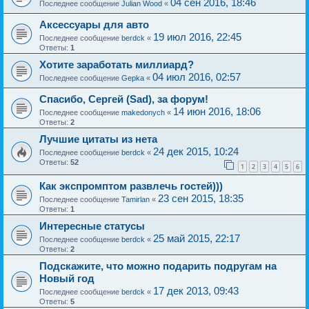
04 сен 2016, 18:46
Последнее сообщение
Julian Wood
«
Аксессуары для авто
19 июл 2016, 22:45
Последнее сообщение
berdck
«
Ответы:
1
Хотите заработать миллиард?
04 июл 2016, 02:57
Последнее сообщение
Gepka
«
Спасибо, Сергей (Sad), за форум!
14 июн 2016, 18:06
Последнее сообщение
makedonych
«
Ответы:
2
Лучшие цитаты из нета
24 дек 2015, 10:24
Последнее сообщение
berdck
«
Ответы:
52
1
2
3
4
5
6
Как экспромптом развлечь гостей)))
23 сен 2015, 18:35
Последнее сообщение
Tamirlan
«
Ответы:
1
Интересные статусы
25 май 2015, 22:17
Последнее сообщение
berdck
«
Ответы:
2
Подскажите, что можно подарить подругам на
Новый год
17 дек 2013, 09:43
Последнее сообщение
berdck
«
Ответы:
5