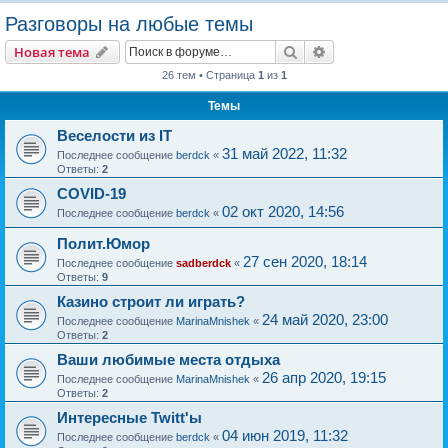
о
Разговоры на любые темы
и
Поиск
Расширенный пои
Новая тема
с
26 тем • Страница
1
из
1
к
Темы
Веселости из IT
31 май 2022, 11:32
Последнее сообщение
berdck
«
Ответы:
2
COVID-19
02 окт 2020, 14:56
Последнее сообщение
berdck
«
Полит.Юмор
27 сен 2020, 18:14
Последнее сообщение
sadberdck
«
Ответы:
9
Казино строит ли играть?
24 май 2020, 23:00
Последнее сообщение
MarinaMnishek
«
Ответы:
2
Ваши любимые места отдыха
26 апр 2020, 19:15
Последнее сообщение
MarinaMnishek
«
Ответы:
2
Интересные Twitt'ы
04 июн 2019, 11:32
Последнее сообщение
berdck
«