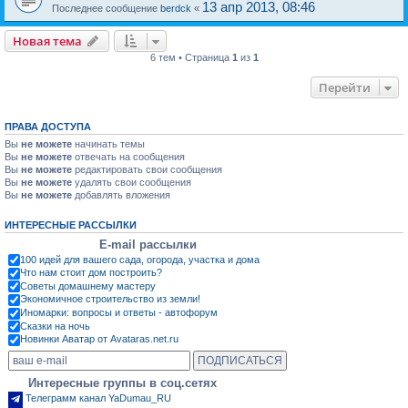
13 апр 2013, 08:46
Последнее сообщение
berdck
«
Новая тема
6 тем • Страница
1
из
1
Перейти
ПРАВА ДОСТУПА
Вы
не можете
начинать темы
Вы
не можете
отвечать на сообщения
Вы
не можете
редактировать свои сообщения
Вы
не можете
удалять свои сообщения
Вы
не можете
добавлять вложения
ИНТЕРЕСНЫЕ РАССЫЛКИ
E-mail рассылки
100 идей для вашего сада, огорода, участка и дома
Что нам стоит дом построить?
Советы домашнему мастеру
Экономичное строительство из земли!
Иномарки: вопросы и ответы - автофорум
Сказки на ночь
Новинки Аватар от Avataras.net.ru
Интересные группы в соц.сетях
Телеграмм канал YaDumau_RU