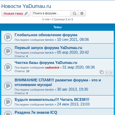
о
Новости YaDumau.ru
и
Поиск
Расширенный пои
Новая тема
с
6 тем • Страница
1
из
1
к
Темы
Глобальное обновление форума
10 сен 2021, 08:06
Последнее сообщение
berdck
«
Первый запуск форума YaDumau.ru
05 апр 2020, 20:42
Последнее сообщение
berdck
«
Ответы:
4
Чистка базы форума YaDumau.ru
31 мар 2020, 08:36
Последнее сообщение
sadberdck
«
Ответы:
10
1
2
ВНИМАНИЕ СПАМ!!! развитие форума - это и
отсеивание мусора!
30 авг 2013, 19:30
Последнее сообщение
berdck
«
Ответы:
4
Будьте внимательны!!! Читать ВСЕМ!!!
24 июн 2013, 23:03
Последнее сообщение
berdck
«
Раздача 7и знаков ICQ