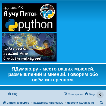
ЯДумаю.ру - место ваших мыслей,
размышлений и мнений. Говорим обо
всём интересном.
FAQ
Регистрация
Вход
П
Список форумов
Поддержка YaDumau.ru
Новости YaDumau.ru