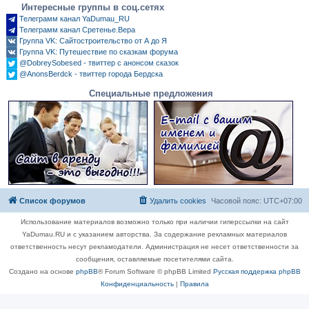
Интересные группы в соц.сетях
Телеграмм канал YaDumau_RU
Телеграмм канал Сретенье.Вера
Группа VK: Сайтостроительство от А до Я
Группа VK: Путешествие по сказкам форума
@DobreySobesed - твиттер с анонсом сказок
@AnonsBerdck - твиттер города Бердска
Специальные предложения
Список форумов
Удалить cookies
Часовой пояс:
UTC+07:00
Использование материалов возможно только при наличии гиперссылки на сайт
YaDumau.RU и с указанием авторства. За содержание рекламных материалов
ответственность несут рекламодатели. Администрация не несет ответственности за
сообщения, оставляемые посетителями сайта.
Создано на основе
phpBB
® Forum Software © phpBB Limited
Русская поддержка phpBB
Конфиденциальность
|
Правила