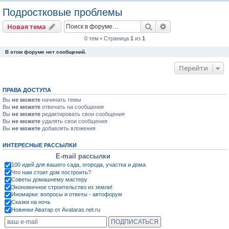
о
Подростковые проблемы
и
Поиск
Расширенный пои
Новая тема
с
0 тем • Страница
1
из
1
к
В этом форуме нет сообщений.
Перейти
ПРАВА ДОСТУПА
Вы
не можете
начинать темы
Вы
не можете
отвечать на сообщения
Вы
не можете
редактировать свои сообщения
Вы
не можете
удалять свои сообщения
Вы
не можете
добавлять вложения
ИНТЕРЕСНЫЕ РАССЫЛКИ
E-mail рассылки
100 идей для вашего сада, огорода, участка и дома
Что нам стоит дом построить?
Советы домашнему мастеру
Экономичное строительство из земли!
Иномарки: вопросы и ответы - автофорум
Сказки на ночь
Новинки Аватар от Avataras.net.ru