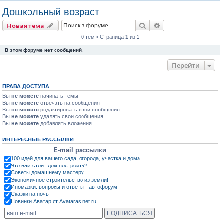
о
Дошкольный возраст
и
Поиск
Расширенный пои
Новая тема
с
0 тем • Страница
1
из
1
к
В этом форуме нет сообщений.
Перейти
ПРАВА ДОСТУПА
Вы
не можете
начинать темы
Вы
не можете
отвечать на сообщения
Вы
не можете
редактировать свои сообщения
Вы
не можете
удалять свои сообщения
Вы
не можете
добавлять вложения
ИНТЕРЕСНЫЕ РАССЫЛКИ
E-mail рассылки
100 идей для вашего сада, огорода, участка и дома
Что нам стоит дом построить?
Советы домашнему мастеру
Экономичное строительство из земли!
Иномарки: вопросы и ответы - автофорум
Сказки на ночь
Новинки Аватар от Avataras.net.ru