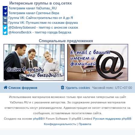
Интересные группы в соц.сетях
Телеграмм канал YaDumau_RU
Телеграмм канал Сретенье.Вера
Группа VK: Сайтостроительство от А до Я
Группа VK: Путешествие по сказкам форума
@DobreySobesed - твиттер с анонсом сказок
@AnonsBerdck - твиттер города Бердска
Специальные предложения
Список форумов
Удалить cookies
Часовой пояс:
UTC+07:00
Использование материалов возможно только при наличии гиперссылки на сайт
YaDumau.RU и с указанием авторства. За содержание рекламных материалов
ответственность несут рекламодатели. Администрация не несет ответственности за
сообщения, оставляемые посетителями сайта.
Создано на основе
phpBB
® Forum Software © phpBB Limited
Русская поддержка phpBB
Конфиденциальность
|
Правила