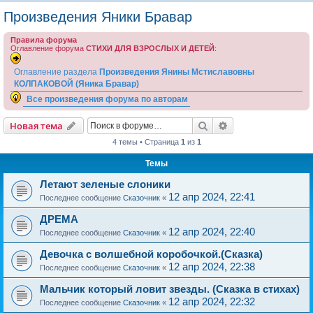
о
Произведения Яники Бравар
и
Правила форума
с
Оглавление форума
СТИХИ ДЛЯ ВЗРОСЛЫХ И ДЕТЕЙ
:
к
Оглавление раздела
Произведения Янины Мстиславовны
КОЛПАКОВОЙ (Яника Бравар)
Все произведения форума по авторам
Поиск
Расширенный пои
Новая тема
4 темы • Страница
1
из
1
Темы
Летают зеленые слоники
12 апр 2024, 22:41
Последнее сообщение
Сказочник
«
ДРЕМА
12 апр 2024, 22:40
Последнее сообщение
Сказочник
«
Девочка с волшебной коробочкой.(Сказка)
12 апр 2024, 22:38
Последнее сообщение
Сказочник
«
Мальчик который ловит звезды. (Сказка в стихах)
12 апр 2024, 22:32
Последнее сообщение
Сказочник
«