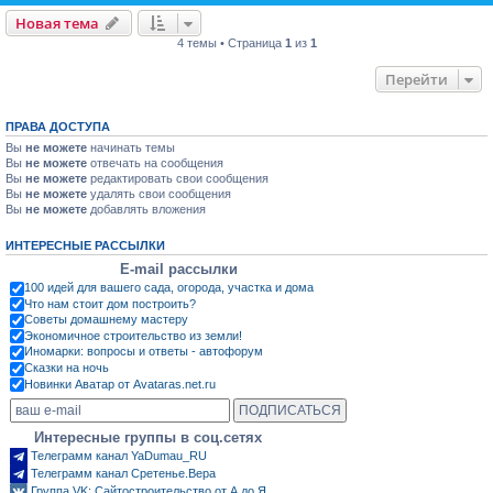
Новая тема
4 темы • Страница
1
из
1
Перейти
ПРАВА ДОСТУПА
Вы
не можете
начинать темы
Вы
не можете
отвечать на сообщения
Вы
не можете
редактировать свои сообщения
Вы
не можете
удалять свои сообщения
Вы
не можете
добавлять вложения
ИНТЕРЕСНЫЕ РАССЫЛКИ
E-mail рассылки
100 идей для вашего сада, огорода, участка и дома
Что нам стоит дом построить?
Советы домашнему мастеру
Экономичное строительство из земли!
Иномарки: вопросы и ответы - автофорум
Сказки на ночь
Новинки Аватар от Avataras.net.ru
Интересные группы в соц.сетях
Телеграмм канал YaDumau_RU
Телеграмм канал Сретенье.Вера
Группа VK: Сайтостроительство от А до Я