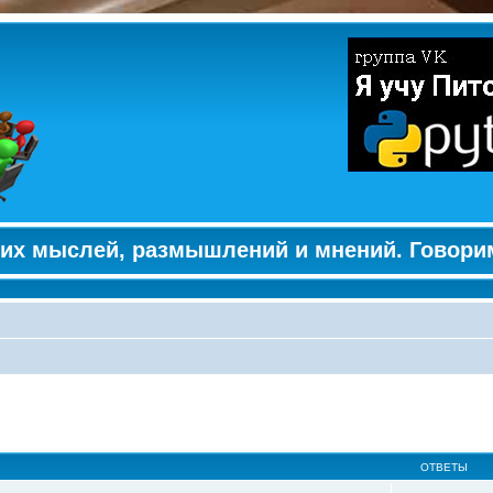
их мыслей, размышлений и мнений. Говори
ширенный поиск
ОТВЕТЫ