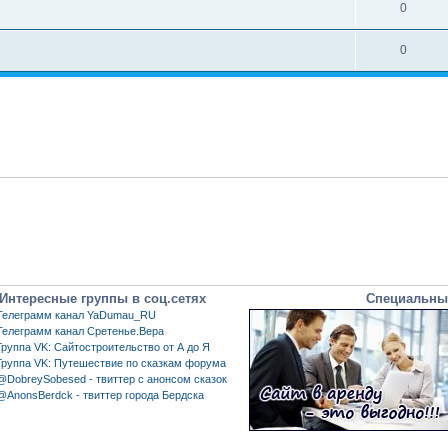
0
0
Интересные группы в соц.сетях
Специальны
Телеграмм канал YaDumau_RU
Телеграмм канал Сретенье.Вера
Группа VK: Сайтостроительство от А до Я
Группа VK: Путешествие по сказкам форума
@DobreySobesed - твиттер с анонсом сказок
@AnonsBerdck - твиттер города Бердска