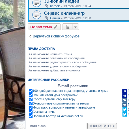
3D-копии людей
berdck
»
13 фев 2021, 10:24
Сервис онлайн-игр
Саныч
»
12 фев 2021, 12:30
Новая тема
Вернуться к списку форумов
ПРАВА ДОСТУПА
Вы
не можете
начинать темы
Вы
не можете
отвечать на сообщения
Вы
не можете
редактировать свои сообщения
Вы
не можете
удалять свои сообщения
Вы
не можете
добавлять вложения
ИНТЕРЕСНЫЕ РАССЫЛКИ
E-mail рассылки
100 идей для вашего сада, огорода, участка и дома
Что нам стоит дом построить?
Советы домашнему мастеру
Экономичное строительство из земли!
Иномарки: вопросы и ответы - автофорум
Сказки на ночь
Новинки Аватар от Avataras.net.ru