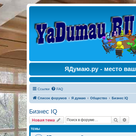
ЯДумаю.ру - место ваш
Ссылки
FAQ
Список форумов
Я думаю
Общество
Бизнес IQ
Бизнес IQ
Поиск
Рас
Новая тема
ТЕМЫ