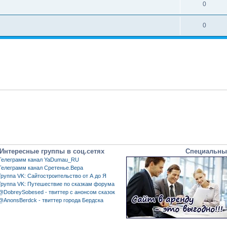
0
0
Интересные группы в соц.сетях
Специальны
Телеграмм канал YaDumau_RU
Телеграмм канал Сретенье.Вера
Группа VK: Сайтостроительство от А до Я
Группа VK: Путешествие по сказкам форума
@DobreySobesed - твиттер с анонсом сказок
@AnonsBerdck - твиттер города Бердска