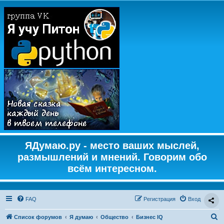
ЯДумаю.ру - место ваших мыслей,
размышлений и мнений. Говорим обо
всём интересном.
FAQ
Регистрация
Вход
П
Список форумов
Я думаю
Общество
Бизнес IQ