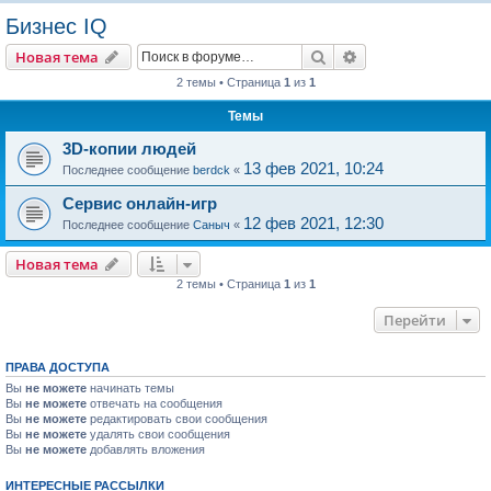
о
Бизнес IQ
и
Поиск
Расширенный пои
Новая тема
с
2 темы • Страница
1
из
1
к
Темы
3D-копии людей
13 фев 2021, 10:24
Последнее сообщение
berdck
«
Сервис онлайн-игр
12 фев 2021, 12:30
Последнее сообщение
Саныч
«
Новая тема
2 темы • Страница
1
из
1
Перейти
ПРАВА ДОСТУПА
Вы
не можете
начинать темы
Вы
не можете
отвечать на сообщения
Вы
не можете
редактировать свои сообщения
Вы
не можете
удалять свои сообщения
Вы
не можете
добавлять вложения
ИНТЕРЕСНЫЕ РАССЫЛКИ