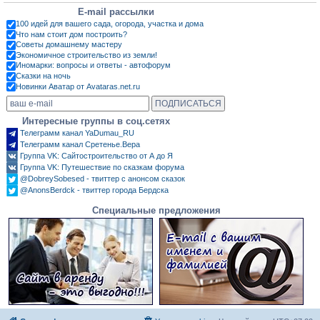
E-mail рассылки
100 идей для вашего сада, огорода, участка и дома
Что нам стоит дом построить?
Советы домашнему мастеру
Экономичное строительство из земли!
Иномарки: вопросы и ответы - автофорум
Сказки на ночь
Новинки Аватар от Avataras.net.ru
Интересные группы в соц.сетях
Телеграмм канал YaDumau_RU
Телеграмм канал Сретенье.Вера
Группа VK: Сайтостроительство от А до Я
Группа VK: Путешествие по сказкам форума
@DobreySobesed - твиттер с анонсом сказок
@AnonsBerdck - твиттер города Бердска
Специальные предложения