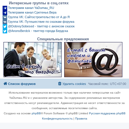
Интересные группы в соц.сетях
Телеграмм канал YaDumau_RU
Телеграмм канал Сретенье.Вера
Группа VK: Сайтостроительство от А до Я
Группа VK: Путешествие по сказкам форума
@DobreySobesed - твиттер с анонсом сказок
@AnonsBerdck - твиттер города Бердска
Специальные предложения
Список форумов
Удалить cookies
Часовой пояс:
UTC+07:00
Использование материалов возможно только при наличии гиперссылки на сайт
YaDumau.RU и с указанием авторства. За содержание рекламных материалов
ответственность несут рекламодатели. Администрация не несет ответственности за
сообщения, оставляемые посетителями сайта.
Создано на основе
phpBB
® Forum Software © phpBB Limited
Русская поддержка phpBB
Конфиденциальность
|
Правила