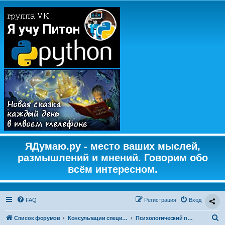
ЯДумаю.ру - место ваших мыслей,
размышлений и мнений. Говорим обо
всём интересном.
FAQ
Регистрация
Вход
П
Список форумов
Консультации специалистов
Психологический практикум