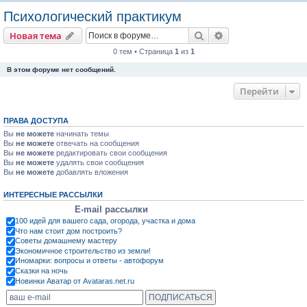
о
Психологический практикум
и
Поиск
Расширенный пои
Новая тема
с
0 тем • Страница
1
из
1
к
В этом форуме нет сообщений.
Перейти
ПРАВА ДОСТУПА
Вы
не можете
начинать темы
Вы
не можете
отвечать на сообщения
Вы
не можете
редактировать свои сообщения
Вы
не можете
удалять свои сообщения
Вы
не можете
добавлять вложения
ИНТЕРЕСНЫЕ РАССЫЛКИ
E-mail рассылки
100 идей для вашего сада, огорода, участка и дома
Что нам стоит дом построить?
Советы домашнему мастеру
Экономичное строительство из земли!
Иномарки: вопросы и ответы - автофорум
Сказки на ночь
Новинки Аватар от Avataras.net.ru