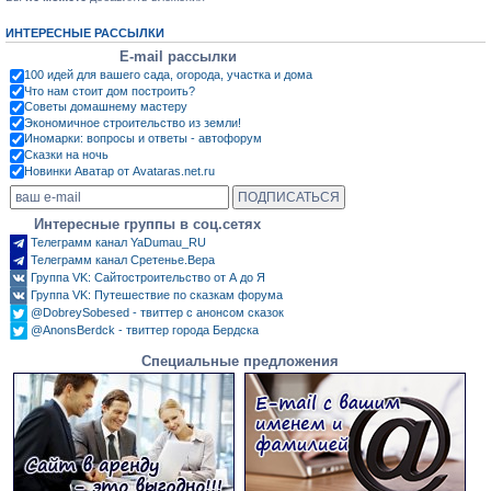
ИНТЕРЕСНЫЕ РАССЫЛКИ
E-mail рассылки
100 идей для вашего сада, огорода, участка и дома
Что нам стоит дом построить?
Советы домашнему мастеру
Экономичное строительство из земли!
Иномарки: вопросы и ответы - автофорум
Сказки на ночь
Новинки Аватар от Avataras.net.ru
Интересные группы в соц.сетях
Телеграмм канал YaDumau_RU
Телеграмм канал Сретенье.Вера
Группа VK: Сайтостроительство от А до Я
Группа VK: Путешествие по сказкам форума
@DobreySobesed - твиттер с анонсом сказок
@AnonsBerdck - твиттер города Бердска
Специальные предложения