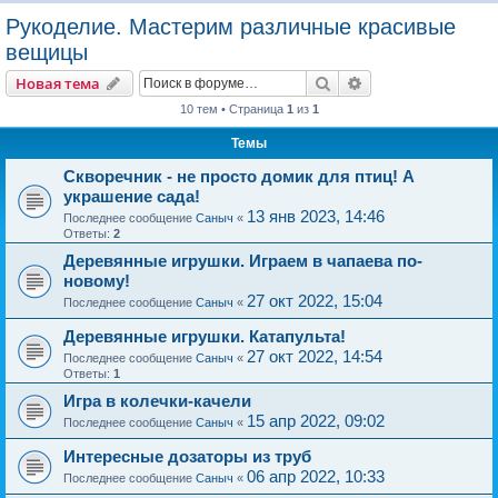
о
Рукоделие. Мастерим различные красивые
и
вещицы
с
Поиск
Расширенный пои
Новая тема
к
10 тем • Страница
1
из
1
Темы
Скворечник - не просто домик для птиц! А
украшение сада!
13 янв 2023, 14:46
Последнее сообщение
Саныч
«
Ответы:
2
Деревянные игрушки. Играем в чапаева по-
новому!
27 окт 2022, 15:04
Последнее сообщение
Саныч
«
Деревянные игрушки. Катапульта!
27 окт 2022, 14:54
Последнее сообщение
Саныч
«
Ответы:
1
Игра в колечки-качели
15 апр 2022, 09:02
Последнее сообщение
Саныч
«
Интересные дозаторы из труб
06 апр 2022, 10:33
Последнее сообщение
Саныч
«