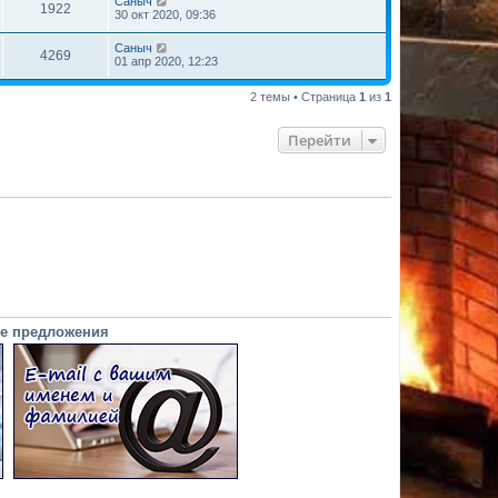
Саныч
1922
30 окт 2020, 09:36
Саныч
4269
01 апр 2020, 12:23
2 темы • Страница
1
из
1
Перейти
е предложения