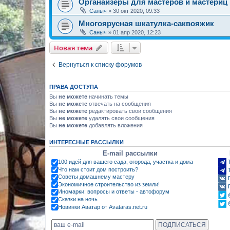
Органайзеры для мастеров и мастериц
Саныч
»
30 окт 2020, 09:33
Многоярусная шкатулка-саквояжик
Саныч
»
01 апр 2020, 12:23
Новая тема
Вернуться к списку форумов
ПРАВА ДОСТУПА
Вы
не можете
начинать темы
Вы
не можете
отвечать на сообщения
Вы
не можете
редактировать свои сообщения
Вы
не можете
удалять свои сообщения
Вы
не можете
добавлять вложения
ИНТЕРЕСНЫЕ РАССЫЛКИ
E-mail рассылки
100 идей для вашего сада, огорода, участка и дома
Что нам стоит дом построить?
Советы домашнему мастеру
Экономичное строительство из земли!
Иномарки: вопросы и ответы - автофорум
Сказки на ночь
Новинки Аватар от Avataras.net.ru