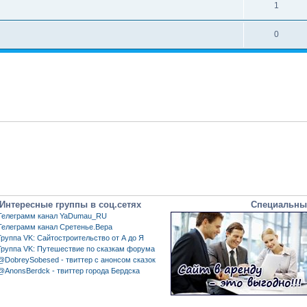
1
0
Интересные группы в соц.сетях
Специальны
Телеграмм канал YaDumau_RU
Телеграмм канал Сретенье.Вера
Группа VK: Сайтостроительство от А до Я
Группа VK: Путешествие по сказкам форума
@DobreySobesed - твиттер с анонсом сказок
@AnonsBerdck - твиттер города Бердска