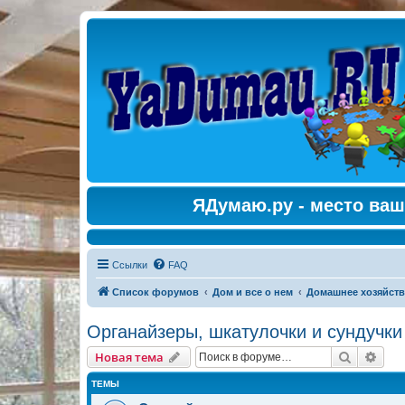
ЯДумаю.ру - место ваш
Ссылки
FAQ
Список форумов
Дом и все о нем
Домашнее хозяйст
Органайзеры, шкатулочки и сундучки
Поиск
Рас
Новая тема
ТЕМЫ