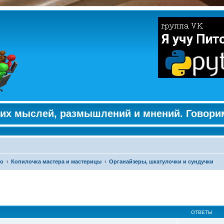
их мыслей, размышлений и мнений. Говори
во
Копилочка мастера и мастерицы
Органайзеры, шкатулочки и сундучки
ширенный поиск
ОТВЕТЫ