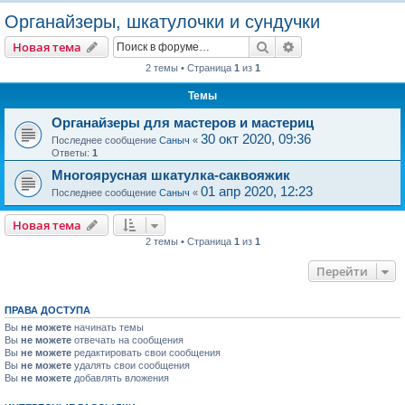
о
Органайзеры, шкатулочки и сундучки
и
Поиск
Расширенный пои
Новая тема
с
2 темы • Страница
1
из
1
к
Темы
Органайзеры для мастеров и мастериц
30 окт 2020, 09:36
Последнее сообщение
Саныч
«
Ответы:
1
Многоярусная шкатулка-саквояжик
01 апр 2020, 12:23
Последнее сообщение
Саныч
«
Новая тема
2 темы • Страница
1
из
1
Перейти
ПРАВА ДОСТУПА
Вы
не можете
начинать темы
Вы
не можете
отвечать на сообщения
Вы
не можете
редактировать свои сообщения
Вы
не можете
удалять свои сообщения
Вы
не можете
добавлять вложения