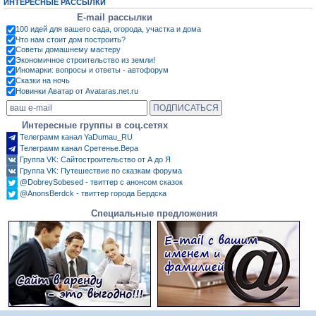
ИНТЕРЕСНЫЕ РАССЫЛКИ
E-mail рассылки
100 идей для вашего сада, огорода, участка и дома
Что нам стоит дом построить?
Советы домашнему мастеру
Экономичное строительство из земли!
Иномарки: вопросы и ответы - автофорум
Сказки на ночь
Новинки Аватар от Avataras.net.ru
Интересные группы в соц.сетях
Телеграмм канал YaDumau_RU
Телеграмм канал Сретенье.Вера
Группа VK: Сайтостроительство от А до Я
Группа VK: Путешествие по сказкам форума
@DobreySobesed - твиттер с анонсом сказок
@AnonsBerdck - твиттер города Бердска
Специальные предложения