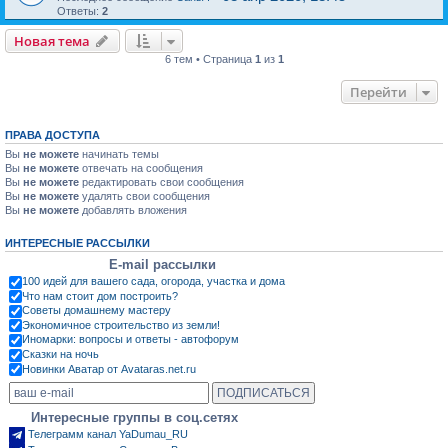
Ответы:
2
Новая тема
6 тем • Страница
1
из
1
Перейти
ПРАВА ДОСТУПА
Вы
не можете
начинать темы
Вы
не можете
отвечать на сообщения
Вы
не можете
редактировать свои сообщения
Вы
не можете
удалять свои сообщения
Вы
не можете
добавлять вложения
ИНТЕРЕСНЫЕ РАССЫЛКИ
E-mail рассылки
100 идей для вашего сада, огорода, участка и дома
Что нам стоит дом построить?
Советы домашнему мастеру
Экономичное строительство из земли!
Иномарки: вопросы и ответы - автофорум
Сказки на ночь
Новинки Аватар от Avataras.net.ru
Интересные группы в соц.сетях
Телеграмм канал YaDumau_RU