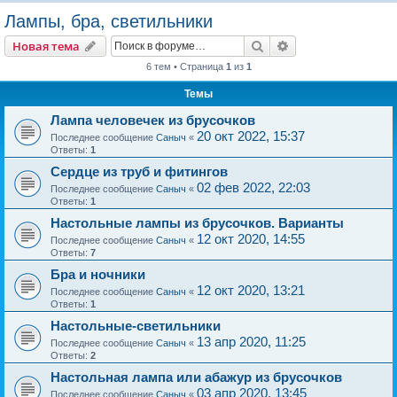
о
Лампы, бра, светильники
и
Поиск
Расширенный пои
Новая тема
с
6 тем • Страница
1
из
1
к
Темы
Лампа человечек из брусочков
20 окт 2022, 15:37
Последнее сообщение
Саныч
«
Ответы:
1
Сердце из труб и фитингов
02 фев 2022, 22:03
Последнее сообщение
Саныч
«
Ответы:
1
Настольные лампы из брусочков. Варианты
12 окт 2020, 14:55
Последнее сообщение
Саныч
«
Ответы:
7
Бра и ночники
12 окт 2020, 13:21
Последнее сообщение
Саныч
«
Ответы:
1
Настольные-светильники
13 апр 2020, 11:25
Последнее сообщение
Саныч
«
Ответы:
2
Настольная лампа или абажур из брусочков
03 апр 2020, 13:45
Последнее сообщение
Саныч
«