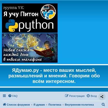
ЯДумаю.ру - место ваших мыслей,
размышлений и мнений. Говорим обо
всём интересном.
FAQ
Регистрация
Вход
П
Список форумов
Я думаю
Политика
Внутренняя политика