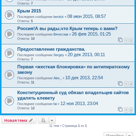
Ответы:
7
Крым 2015
08 июн 2015, 08:57
Последнее сообщение
berdck
«
Ответы:
5
Россия!А вы рады,что Крым теперь с вами?
26 фев 2015, 01:25
Последнее сообщение
Вячеслав
«
Ответы:
10
1
2
Предоставление гражданства.
20 дек 2013, 00:11
Последнее сообщение
Sergey
«
Ответы:
7
Первая «жесткая блокировка» по антипиратскому
закону
10 дек 2013, 22:54
Последнее сообщение
Alex_
«
Ответы:
11
1
2
Конституционный суд обязал владельцев сайтов
удалять клевету
12 ноя 2013, 23:04
Последнее сообщение
fai
«
Ответы:
12
1
2
Новая тема
11 тем • Страница
1
из
1
Перейти