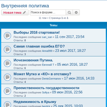
о
Внутренняя политика
и
Поиск
Расширенный пои
Новая тема
с
11 тем • Страница
1
из
1
к
Темы
Выборы 2016 стартовали!
11 сен 2017, 23:54
Последнее сообщение
san_san
«
Ответы:
8
Самая главная ошибка ЕГО?
23 июл 2017, 18:27
Последнее сообщение
Anna999
«
Ответы:
3
Исчезновения Путина.
05 июл 2016, 18:27
Последнее сообщение
Евгений Т
«
Ответы:
6
Может Мутко и «КО» в отставку?
17 июн 2016, 14:33
Последнее сообщение
DenisGermanov
«
Ответы:
4
Преемственность государственности
09 июн 2016, 22:56
Последнее сообщение
Sofiya
«
Ответы:
2
Недвижимость в Крыму
25 дек 2015, 10:03
Последнее сообщение
berdck
«