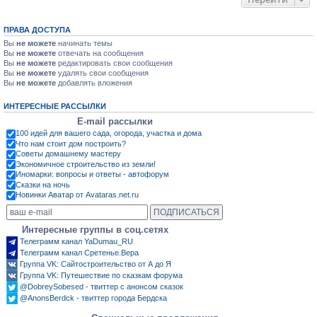
ПРАВА ДОСТУПА
Вы
не можете
начинать темы
Вы
не можете
отвечать на сообщения
Вы
не можете
редактировать свои сообщения
Вы
не можете
удалять свои сообщения
Вы
не можете
добавлять вложения
ИНТЕРЕСНЫЕ РАССЫЛКИ
E-mail рассылки
100 идей для вашего сада, огорода, участка и дома
Что нам стоит дом построить?
Советы домашнему мастеру
Экономичное строительство из земли!
Иномарки: вопросы и ответы - автофорум
Сказки на ночь
Новинки Аватар от Avataras.net.ru
Интересные группы в соц.сетях
Телеграмм канал YaDumau_RU
Телеграмм канал Сретенье.Вера
Группа VK: Сайтостроительство от А до Я
Группа VK: Путешествие по сказкам форума
@DobreySobesed - твиттер с анонсом сказок
@AnonsBerdck - твиттер города Бердска