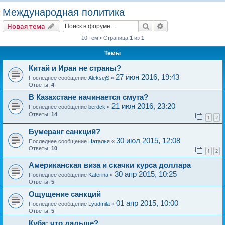
о
Международная политика
и
Поиск
Расширенный пои
Новая тема
с
10 тем • Страница
1
из
1
к
Темы
Китай и Иран не страны?
27 июн 2016, 19:43
Последнее сообщение
AleksejS
«
Ответы:
4
В Казахстане начинается смута?
21 июн 2016, 23:20
Последнее сообщение
berdck
«
Ответы:
14
1
2
Бумеранг санкций?
30 июл 2015, 12:08
Последнее сообщение
Наталья
«
Ответы:
10
1
2
Американская виза и скачки курса доллара
30 апр 2015, 10:25
Последнее сообщение
Katerina
«
Ответы:
5
Ощущение санкций
01 апр 2015, 10:00
Последнее сообщение
Lyudmila
«
Ответы:
5
Куба: что дальше?