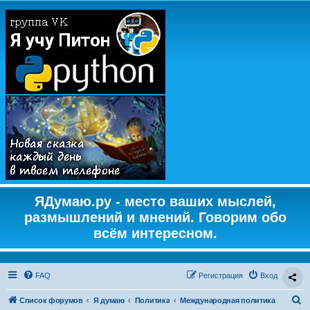
ЯДумаю.ру - место ваших мыслей,
размышлений и мнений. Говорим обо
всём интересном.
FAQ
Регистрация
Вход
П
Список форумов
Я думаю
Политика
Международная политика