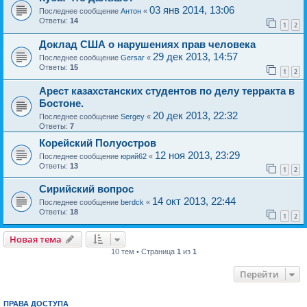
03 янв 2014, 13:06
Последнее сообщение
Антон
«
Ответы:
14
1
2
Доклад США о нарушениях прав человека
29 дек 2013, 14:57
Последнее сообщение
Gersar
«
Ответы:
15
1
2
Арест казахстанских студентов по делу терракта в
Бостоне.
20 дек 2013, 22:32
Последнее сообщение
Sergey
«
Ответы:
7
Корейский Полуостров
12 ноя 2013, 23:29
Последнее сообщение
юрий62
«
Ответы:
13
1
2
Сирийский вопрос
14 окт 2013, 22:44
Последнее сообщение
berdck
«
Ответы:
18
1
2
Новая тема
10 тем • Страница
1
из
1
Перейти
ПРАВА ДОСТУПА