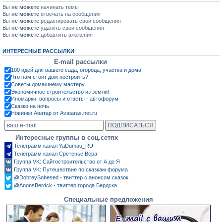
Вы
не можете
начинать темы
Вы
не можете
отвечать на сообщения
Вы
не можете
редактировать свои сообщения
Вы
не можете
удалять свои сообщения
Вы
не можете
добавлять вложения
ИНТЕРЕСНЫЕ РАССЫЛКИ
E-mail рассылки
100 идей для вашего сада, огорода, участка и дома
Что нам стоит дом построить?
Советы домашнему мастеру
Экономичное строительство из земли!
Иномарки: вопросы и ответы - автофорум
Сказки на ночь
Новинки Аватар от Avataras.net.ru
Интересные группы в соц.сетях
Телеграмм канал YaDumau_RU
Телеграмм канал Сретенье.Вера
Группа VK: Сайтостроительство от А до Я
Группа VK: Путешествие по сказкам форума
@DobreySobesed - твиттер с анонсом сказок
@AnonsBerdck - твиттер города Бердска
Специальные предложения