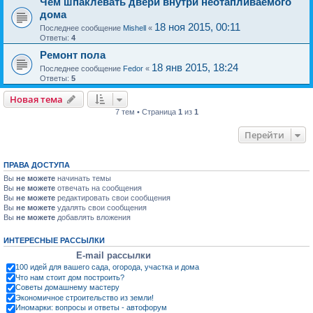
Чем шпаклевать двери внутри неотапливаемого
дома
18 ноя 2015, 00:11
Последнее сообщение
Mishell
«
Ответы:
4
Ремонт пола
18 янв 2015, 18:24
Последнее сообщение
Fedor
«
Ответы:
5
Новая тема
7 тем • Страница
1
из
1
Перейти
ПРАВА ДОСТУПА
Вы
не можете
начинать темы
Вы
не можете
отвечать на сообщения
Вы
не можете
редактировать свои сообщения
Вы
не можете
удалять свои сообщения
Вы
не можете
добавлять вложения
ИНТЕРЕСНЫЕ РАССЫЛКИ
E-mail рассылки
100 идей для вашего сада, огорода, участка и дома
Что нам стоит дом построить?
Советы домашнему мастеру
Экономичное строительство из земли!
Иномарки: вопросы и ответы - автофорум