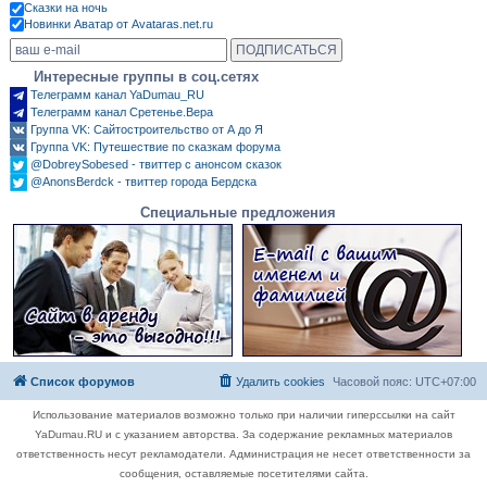
Сказки на ночь
Новинки Аватар от Avataras.net.ru
Интересные группы в соц.сетях
Телеграмм канал YaDumau_RU
Телеграмм канал Сретенье.Вера
Группа VK: Сайтостроительство от А до Я
Группа VK: Путешествие по сказкам форума
@DobreySobesed - твиттер с анонсом сказок
@AnonsBerdck - твиттер города Бердска
Специальные предложения
Список форумов
Удалить cookies
Часовой пояс:
UTC+07:00
Использование материалов возможно только при наличии гиперссылки на сайт
YaDumau.RU и с указанием авторства. За содержание рекламных материалов
ответственность несут рекламодатели. Администрация не несет ответственности за
сообщения, оставляемые посетителями сайта.