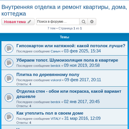
о
Внутренняя отделка и ремонт квартиры, дома,
и
коттеджа
с
Поиск
Расширенный пои
Новая тема
к
7 тем • Страница
1
из
1
Темы
Гипсокартон или натяжной: какой потолок лучше?
03 фев 2025, 15:34
Последнее сообщение
Саныч
«
Убираем топот. Шумоизоляция пола в квартире
09 ноя 2019, 20:58
Последнее сообщение
berdck
«
Плитка по деревянному полу
09 фев 2017, 20:11
Последнее сообщение
vskorol
«
Ответы:
4
Отделка стен - обои или покраска, какой вариант
дешевле
02 янв 2017, 20:45
Последнее сообщение
berdck
«
Ответы:
4
Как утеплить пол в своем доме
31 мар 2016, 12:09
Последнее сообщение
VITALY
«
Ответы:
4