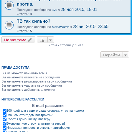
против.
28 ноя 2015, 18:01
Последнее сообщение
avu
«
Ответы:
4
ТВ так сильно?
28 авг 2015, 23:55
Последнее сообщение
MartaWatrin
«
Ответы:
5
Новая тема
7 тем • Страница
1
из
1
Перейти
ПРАВА ДОСТУПА
Вы
не можете
начинать темы
Вы
не можете
отвечать на сообщения
Вы
не можете
редактировать свои сообщения
Вы
не можете
удалять свои сообщения
Вы
не можете
добавлять вложения
ИНТЕРЕСНЫЕ РАССЫЛКИ
E-mail рассылки
100 идей для вашего сада, огорода, участка и дома
Что нам стоит дом построить?
Советы домашнему мастеру
Экономичное строительство из земли!
Иномарки: вопросы и ответы - автофорум
Сказки на ночь