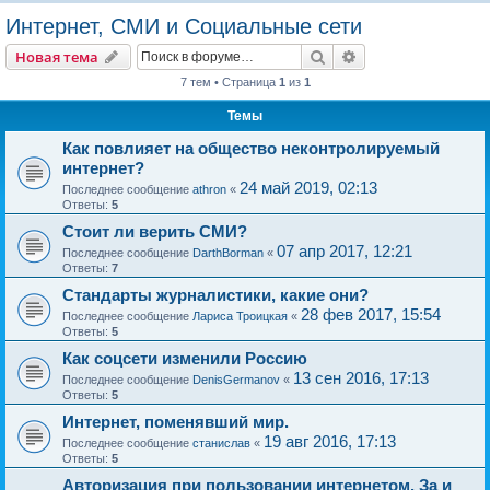
о
Интернет, СМИ и Социальные сети
и
Поиск
Расширенный пои
Новая тема
с
7 тем • Страница
1
из
1
к
Темы
Как повлияет на общество неконтролируемый
интернет?
24 май 2019, 02:13
Последнее сообщение
athron
«
Ответы:
5
Стоит ли верить СМИ?
07 апр 2017, 12:21
Последнее сообщение
DarthBorman
«
Ответы:
7
Стандарты журналистики, какие они?
28 фев 2017, 15:54
Последнее сообщение
Лариса Троицкая
«
Ответы:
5
Как соцсети изменили Россию
13 сен 2016, 17:13
Последнее сообщение
DenisGermanov
«
Ответы:
5
Интернет, поменявший мир.
19 авг 2016, 17:13
Последнее сообщение
станислав
«
Ответы:
5
Авторизация при пользовании интернетом. За и