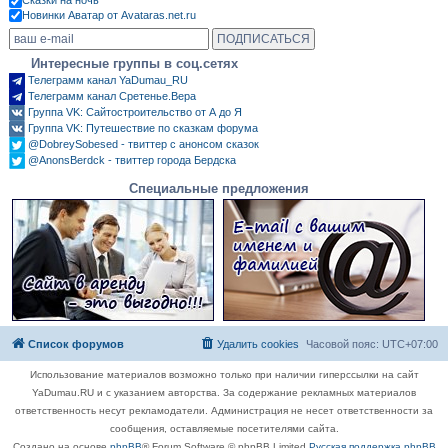
Новинки Аватар от Avataras.net.ru
Интересные группы в соц.сетях
Телеграмм канал YaDumau_RU
Телеграмм канал Сретенье.Вера
Группа VK: Сайтостроительство от А до Я
Группа VK: Путешествие по сказкам форума
@DobreySobesed - твиттер с анонсом сказок
@AnonsBerdck - твиттер города Бердска
Специальные предложения
Список форумов
Удалить cookies
Часовой пояс:
UTC+07:00
Использование материалов возможно только при наличии гиперссылки на сайт
YaDumau.RU и с указанием авторства. За содержание рекламных материалов
ответственность несут рекламодатели. Администрация не несет ответственности за
сообщения, оставляемые посетителями сайта.
Создано на основе
phpBB
® Forum Software © phpBB Limited
Русская поддержка phpBB