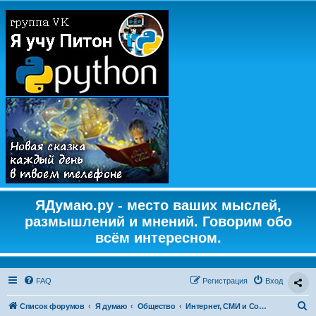
ЯДумаю.ру - место ваших мыслей,
размышлений и мнений. Говорим обо
всём интересном.
FAQ
Регистрация
Вход
П
Список форумов
Я думаю
Общество
Интернет, СМИ и Социальные сети